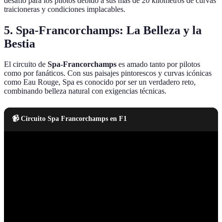
desafío para los pilotos debido a sus más de 20 kilómetros de curvas
traicioneras y condiciones implacables.
5. Spa-Francorchamps: La Belleza y la
Bestia
El circuito de
Spa-Francorchamps
es amado tanto por pilotos
como por fanáticos. Con sus paisajes pintorescos y curvas icónicas
como Eau Rouge, Spa es conocido por ser un verdadero reto,
combinando belleza natural con exigencias técnicas.
📹 Circuito Spa Francorchamps en F1