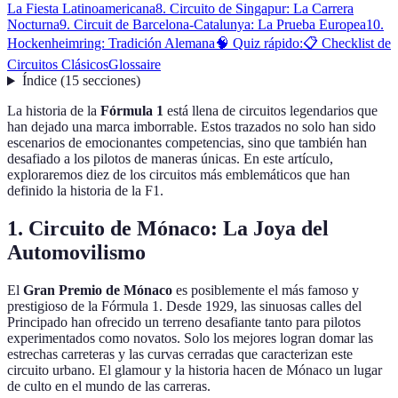
La Fiesta Latinoamericana
8. Circuito de Singapur: La Carrera
Nocturna
9. Circuit de Barcelona-Catalunya: La Prueba Europea
10.
Hockenheimring: Tradición Alemana
🧠 Quiz rápido:
📋 Checklist de
Circuitos Clásicos
Glossaire
Índice
(
15
secciones
)
La historia de la
Fórmula 1
está llena de circuitos legendarios que
han dejado una marca imborrable. Estos trazados no solo han sido
escenarios de emocionantes competencias, sino que también han
desafiado a los pilotos de maneras únicas. En este artículo,
exploraremos diez de los circuitos más emblemáticos que han
definido la historia de la F1.
1. Circuito de Mónaco: La Joya del
Automovilismo
El
Gran Premio de Mónaco
es posiblemente el más famoso y
prestigioso de la Fórmula 1. Desde 1929, las sinuosas calles del
Principado han ofrecido un terreno desafiante tanto para pilotos
experimentados como novatos. Solo los mejores logran domar las
estrechas carreteras y las curvas cerradas que caracterizan este
circuito urbano. El glamour y la historia hacen de Mónaco un lugar
de culto en el mundo de las carreras.