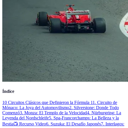
Índice
10 Circuitos Clásicos que Definieron la Fórmula 1
1. Circuito de
Mónaco: La Joya del Automovilismo
2. Silverstone: Donde Todo
Comenzó
3. Monza: El Templo de la Velocidad
4. Nürburgring: La
Leyenda del Nordschleife
5. Spa-Francorchamps: La Belleza y la
Bestia
📺 Recurso Video
6. Suzuka: El Desafío Japonés
7. Interlagos: