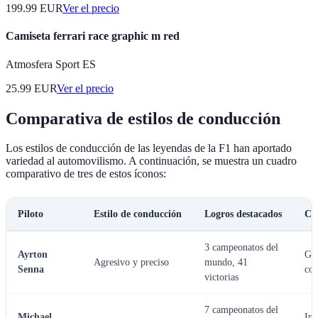
199.99
EUR
Ver el precio
Camiseta ferrari race graphic m red
Atmosfera Sport ES
25.99
EUR
Ver el precio
Comparativa de estilos de conducción
Los estilos de conducción de las leyendas de la F1 han aportado
variedad al automovilismo. A continuación, se muestra un cuadro
comparativo de tres de estos íconos:
Piloto
Estilo de conducción
Logros destacados
Car
3 campeonatos del
Ayrton
Gra
Agresivo y preciso
mundo, 41
Senna
con
victorias
7 campeonatos del
Michael
Inn