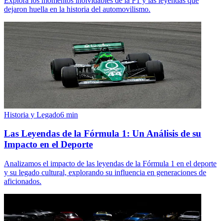
Explora los momentos inolvidables de la F1 y las leyendas que
dejaron huella en la historia del automovilismo.
Historia y Legado
6
min
Las Leyendas de la Fórmula 1: Un Análisis de su
Impacto en el Deporte
Analizamos el impacto de las leyendas de la Fórmula 1 en el deporte
y su legado cultural, explorando su influencia en generaciones de
aficionados.