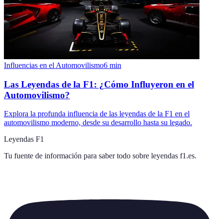
Influencias en el Automovilismo
6
min
Las Leyendas de la F1: ¿Cómo Influyeron en el
Automovilismo?
Explora la profunda influencia de las leyendas de la F1 en el
automovilismo moderno, desde su desarrollo hasta su legado.
Leyendas F1
Tu fuente de información para saber todo sobre
leyendas f1.es
.