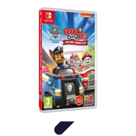
Leyendas F1
Historia y Legado
Leyendas de la F1
Historias de Pilotos
Estrategias
de Carrera
Pilotos Legendarios
Leyendas F1