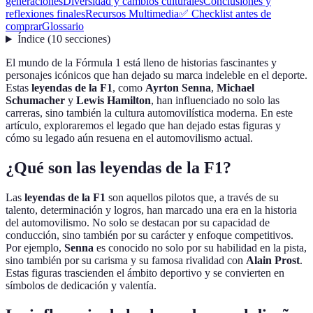
generaciones
Diversidad y cambios culturales
Conclusiones y
reflexiones finales
Recursos Multimedia
✅ Checklist antes de
comprar
Glossario
Índice
(
10
secciones
)
El mundo de la Fórmula 1 está lleno de historias fascinantes y
personajes icónicos que han dejado su marca indeleble en el deporte.
Estas
leyendas de la F1
, como
Ayrton Senna
,
Michael
Schumacher
y
Lewis Hamilton
, han influenciado no solo las
carreras, sino también la cultura automovilística moderna. En este
artículo, exploraremos el legado que han dejado estas figuras y
cómo su legado aún resuena en el automovilismo actual.
¿Qué son las leyendas de la F1?
Las
leyendas de la F1
son aquellos pilotos que, a través de su
talento, determinación y logros, han marcado una era en la historia
del automovilismo. No solo se destacan por su capacidad de
conducción, sino también por su carácter y enfoque competitivos.
Por ejemplo,
Senna
es conocido no solo por su habilidad en la pista,
sino también por su carisma y su famosa rivalidad con
Alain Prost
.
Estas figuras trascienden el ámbito deportivo y se convierten en
símbolos de dedicación y valentía.