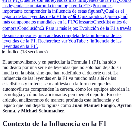
en la F1
¿Quiénes son las leyendas más influyentes de la F1?
¿Cómo
las leyendas cambiaron la tecnología en la F1?
¿Por qué es
importante comprender la influencia de estas figuras?
¿Cuál es el
legado de las leyendas de la F1 hoy?
🧠 Quiz rápido: ¿Quién ganó
más campeonatos mundiales en la F1?
Glossario
Checklist antes de
comprar
Conclusión
📺 Para ir más lejos: Evolución de la F1 a través
de sus campeones, una análisis completa de la influencia de las
leyendas de la F1. Recherchez sur YouTube : `influencia de las
leyendas en la F1`.
Índice
(
18
secciones
)
El automovilismo, y en particular la Fórmula 1 (F1), ha sido
moldeado por una serie de leyendas que no solo han dejado su
huella en la pista, sino que han redefinido el deporte en sí. La
influencia de las leyendas en la F1 va mucho más allá de las
estadísticas y trofeos; se manifiesta en la forma en que los
automovilistas comprenden la carrera, cómo los equipos abordan la
tecnología y cómo los aficionados perciben el deporte. En este
artículo, analizaremos de manera profunda esta influencia y el
legado que han dejado figuras como
Juan Manuel Fangio
,
Ayrton
Senna
, y
Michael Schumacher
.
Contexto de la Influencia en la F1