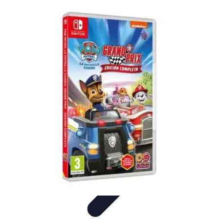
Leyendas F1
Historia y Legado
Leyendas de la F1
Historias de Pilotos
Estrategias
de Carrera
Pilotos Legendarios
Leyendas F1