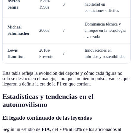
Ayrton
1980s-
3
habilidad en
Senna
1990s
condiciones difíciles
Dominancia técnica y
Michael
2000s
7
enfoque en la tecnología
Schumacher
avanzada
Lewis
2010s-
Innovaciones en
7
Hamilton
Presente
híbridos y sostenibilidad
Esta tabla refleja la evolución del deporte y cómo cada figura no
solo se destacó en el manejo, sino que también impulsó avances que
llegaron a definir la era de la F1 en que corrían.
Estadísticas y tendencias en el
automovilismo
El legado continuado de las leyendas
Según un estudio de
FIA
, del 70% al 80% de los aficionados al