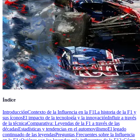
Índice
Introducción
Contexto de la Influencia en la F1
La historia de la F1 y
sus íconos
El impacto de la tecnología y la innovación
Influir a través
de la técnica
Comparativa: Leyendas de la F1 a través de las
décadas
Estadísticas y tendencias en el automovilismo
El legado
continuado de las leyendas
Preguntas Frecuentes sobre la Influencia