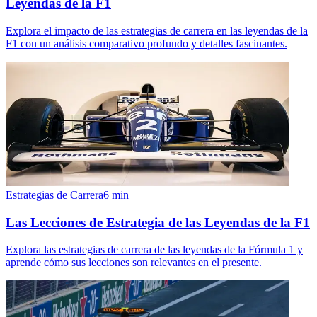
Leyendas de la F1
Explora el impacto de las estrategias de carrera en las leyendas de la
F1 con un análisis comparativo profundo y detalles fascinantes.
Estrategias de Carrera
6
min
Las Lecciones de Estrategia de las Leyendas de la F1
Explora las estrategias de carrera de las leyendas de la Fórmula 1 y
aprende cómo sus lecciones son relevantes en el presente.