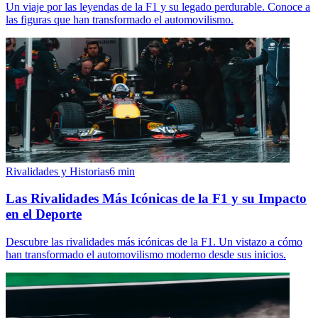
Un viaje por las leyendas de la F1 y su legado perdurable. Conoce a
las figuras que han transformado el automovilismo.
Rivalidades y Historias
6
min
Las Rivalidades Más Icónicas de la F1 y su Impacto
en el Deporte
Descubre las rivalidades más icónicas de la F1. Un vistazo a cómo
han transformado el automovilismo moderno desde sus inicios.