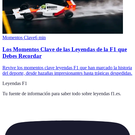
Momentos Clave
6
min
Los Momentos Clave de las Leyendas de la F1 que
Debes Recordar
Revive los momentos clave leyendas F1 que han marcado la historia
del deporte, desde hazañas impresionantes hasta trágicas despedidas.
Leyendas F1
Tu fuente de información para saber todo sobre
leyendas f1.es
.