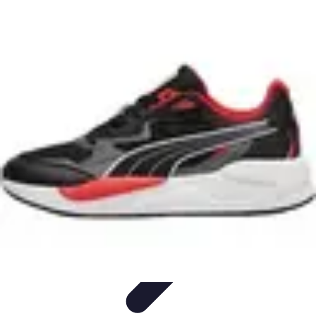
Leyendas F1
Historia y Legado
Leyendas de la F1
Historias de Pilotos
Estrategias
de Carrera
Pilotos Legendarios
Leyendas F1