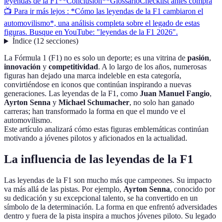
leyendas de la F1
**Conclusión**
Glossario
Checklist antes compra
📺 Para ir más lejos : *Cómo las leyendas de la F1 cambiaron el
automovilismo*, una análisis completa sobre el legado de estas
figuras. Busque en YouTube: "leyendas de la F1 2026".
Índice
(
12
secciones
)
La Fórmula 1 (F1) no es solo un deporte; es una vitrina de
pasión
,
innovación
y
competitividad
. A lo largo de los años, numerosas
figuras han dejado una marca indeleble en esta categoría,
convirtiéndose en iconos que continúan inspirando a nuevas
generaciones. Las leyendas de la F1, como
Juan Manuel Fangio
,
Ayrton Senna
y
Michael Schumacher
, no solo han ganado
carreras; han transformado la forma en que el mundo ve el
automovilismo.
Este artículo analizará cómo estas figuras emblemáticas continúan
motivando a jóvenes pilotos y aficionados en la actualidad.
La influencia de las leyendas de la F1
Las leyendas de la F1 son mucho más que campeones. Su impacto
va más allá de las pistas. Por ejemplo,
Ayrton Senna
, conocido por
su dedicación y su excepcional talento, se ha convertido en un
símbolo de la determinación. La forma en que enfrentó adversidades
dentro y fuera de la pista inspira a muchos jóvenes piloto. Su legado