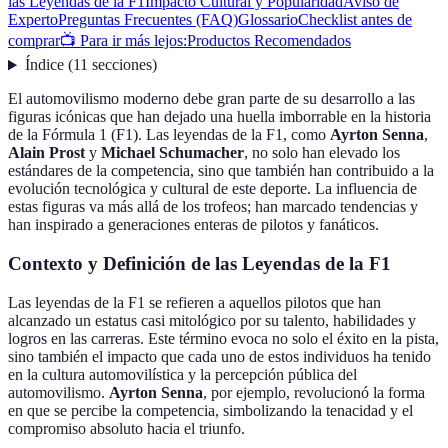
las Leyendas de la F1
Impacto Cultural y Popularidad
Aviso de
Experto
Preguntas Frecuentes (FAQ)
Glossario
Checklist antes de
comprar
📺 Para ir más lejos:
Productos Recomendados
Índice
(
11
secciones
)
El automovilismo moderno debe gran parte de su desarrollo a las
figuras icónicas que han dejado una huella imborrable en la historia
de la Fórmula 1 (F1). Las leyendas de la F1, como
Ayrton Senna
,
Alain Prost
y
Michael Schumacher
, no solo han elevado los
estándares de la competencia, sino que también han contribuido a la
evolución tecnológica y cultural de este deporte. La influencia de
estas figuras va más allá de los trofeos; han marcado tendencias y
han inspirado a generaciones enteras de pilotos y fanáticos.
Contexto y Definición de las Leyendas de la F1
Las leyendas de la F1 se refieren a aquellos pilotos que han
alcanzado un estatus casi mitológico por su talento, habilidades y
logros en las carreras. Este término evoca no solo el éxito en la pista,
sino también el impacto que cada uno de estos individuos ha tenido
en la cultura automovilística y la percepción pública del
automovilismo.
Ayrton Senna
, por ejemplo, revolucionó la forma
en que se percibe la competencia, simbolizando la tenacidad y el
compromiso absoluto hacia el triunfo.