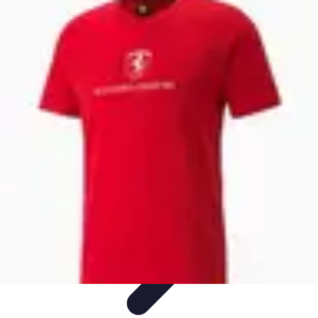
Leyendas F1
Historia y Legado
Leyendas de la F1
Historias de Pilotos
Estrategias
de Carrera
Pilotos Legendarios
Leyendas F1