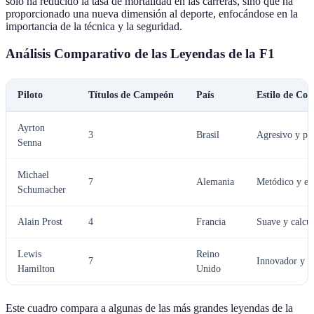
solo ha reducido la tasa de mortalidad en las carreras, sino que ha
proporcionado una nueva dimensión al deporte, enfocándose en la
importancia de la técnica y la seguridad.
Análisis Comparativo de las Leyendas de la F1
Piloto
Títulos de Campeón
País
Estilo de Co
Ayrton
3
Brasil
Agresivo y pre
Senna
Michael
7
Alemania
Metódico y est
Schumacher
Alain Prost
4
Francia
Suave y calcu
Lewis
Reino
7
Innovador y ve
Hamilton
Unido
Este cuadro compara a algunas de las más grandes leyendas de la