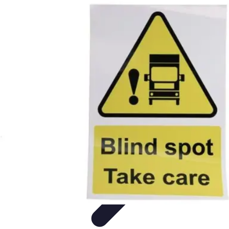
Leyendas F1
Historia y Legado
Leyendas de la F1
Historias de Pilotos
Estrategias
de Carrera
Pilotos Legendarios
Leyendas F1