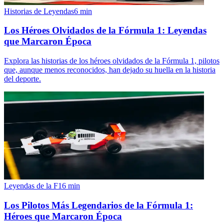
Historias de Leyendas
6
min
Los Héroes Olvidados de la Fórmula 1: Leyendas
que Marcaron Época
Explora las historias de los héroes olvidados de la Fórmula 1, pilotos
que, aunque menos reconocidos, han dejado su huella en la historia
del deporte.
Leyendas de la F1
6
min
Los Pilotos Más Legendarios de la Fórmula 1:
Héroes que Marcaron Época