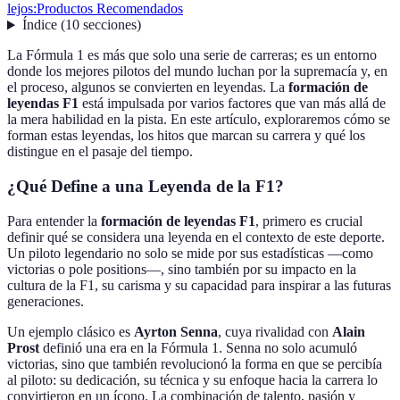
lejos:
Productos Recomendados
Índice
(
10
secciones
)
La Fórmula 1 es más que solo una serie de carreras; es un entorno
donde los mejores pilotos del mundo luchan por la supremacía y, en
el proceso, algunos se convierten en leyendas. La
formación de
leyendas F1
está impulsada por varios factores que van más allá de
la mera habilidad en la pista. En este artículo, exploraremos cómo se
forman estas leyendas, los hitos que marcan su carrera y qué los
distingue en el pasaje del tiempo.
¿Qué Define a una Leyenda de la F1?
Para entender la
formación de leyendas F1
, primero es crucial
definir qué se considera una leyenda en el contexto de este deporte.
Un piloto legendario no solo se mide por sus estadísticas —como
victorias o pole positions—, sino también por su impacto en la
cultura de la F1, su carisma y su capacidad para inspirar a las futuras
generaciones.
Un ejemplo clásico es
Ayrton Senna
, cuya rivalidad con
Alain
Prost
definió una era en la Fórmula 1. Senna no solo acumuló
victorias, sino que también revolucionó la forma en que se percibía
al piloto: su dedicación, su técnica y su enfoque hacia la carrera lo
convirtieron en un ícono. La combinación de talento, pasión y