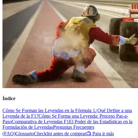
Índice
Cómo Se Forman las Leyendas en la Fórmula 1
¿Qué Define a una
Leyenda de la F1?
Cómo Se Forma una Leyenda: Proceso Pas-a-
Paso
Comparativa de Leyendas F1
El Poder de las Estadísticas en la
Formulación de Leyendas
Preguntas Frecuentes
(FAQ)
Glossario
Checklist antes de comprar
📺 Para ir más