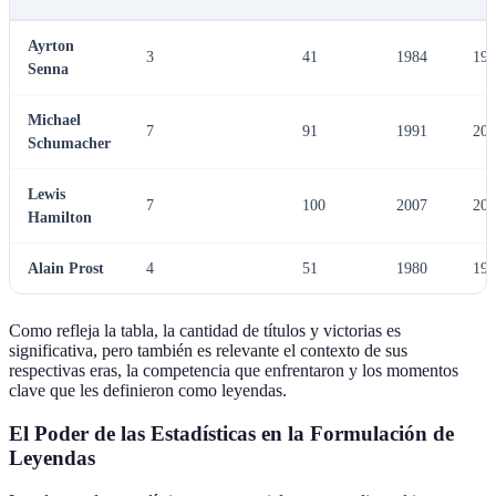
Ayrton
3
41
1984
199
Senna
Michael
7
91
1991
200
Schumacher
Lewis
7
100
2007
201
Hamilton
Alain Prost
4
51
1980
199
Como refleja la tabla, la cantidad de títulos y victorias es
significativa, pero también es relevante el contexto de sus
respectivas eras, la competencia que enfrentaron y los momentos
clave que les definieron como leyendas.
El Poder de las Estadísticas en la Formulación de
Leyendas