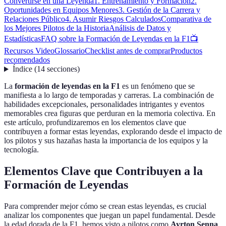
Convertirse en una Leyenda
1. Entrenamiento y Formación
2.
Oportunidades en Equipos Menores
3. Gestión de la Carrera y
Relaciones Público
4. Asumir Riesgos Calculados
Comparativa de
los Mejores Pilotos de la Historia
Análisis de Datos y
Estadísticas
FAQ sobre la Formación de Leyendas en la F1
📺
Recursos Video
Glossario
Checklist antes de comprar
Productos
recomendados
Índice
(
14
secciones
)
La
formación de leyendas en la F1
es un fenómeno que se
manifiesta a lo largo de temporadas y carreras. La combinación de
habilidades excepcionales, personalidades intrigantes y eventos
memorables crea figuras que perduran en la memoria colectiva. En
este artículo, profundizaremos en los elementos clave que
contribuyen a formar estas leyendas, explorando desde el impacto de
los pilotos y sus hazañas hasta la importancia de los equipos y la
tecnología.
Elementos Clave que Contribuyen a la
Formación de Leyendas
Para comprender mejor cómo se crean estas leyendas, es crucial
analizar los componentes que juegan un papel fundamental. Desde
la edad dorada de la F1, hemos visto a pilotos como
Ayrton Senna