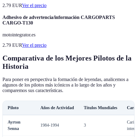
2.79
EUR
Ver el precio
Adhesivo de advertencia/información CARGOPARTS
CARGO-T130
motointegrator.es
2.79
EUR
Ver el precio
Comparativa de los Mejores Pilotos de la
Historia
Para poner en perspectiva la formación de leyendas, analicemos a
algunos de los pilotos más icónicos a lo largo de los años y
comparemos sus características.
Piloto
Años de Actividad
Títulos Mundiales
Cará
Ayrton
Caris
1984-1994
3
Senna
inten