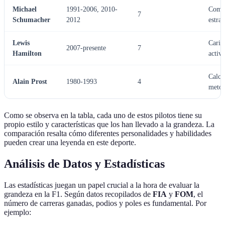
Michael
1991-2006, 2010-
Compe
7
Schumacher
2012
estrat
Lewis
Caris
2007-presente
7
Hamilton
activi
Calcu
Alain Prost
1980-1993
4
metód
Como se observa en la tabla, cada uno de estos pilotos tiene su
propio estilo y características que los han llevado a la grandeza. La
comparación resalta cómo diferentes personalidades y habilidades
pueden crear una leyenda en este deporte.
Análisis de Datos y Estadísticas
Las estadísticas juegan un papel crucial a la hora de evaluar la
grandeza en la F1. Según datos recopilados de
FIA
y
FOM
, el
número de carreras ganadas, podios y poles es fundamental. Por
ejemplo: