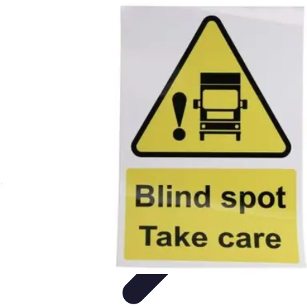
Leyendas F1
Historia y Legado
Leyendas de la F1
Historias de Pilotos
Estrategias
de Carrera
Pilotos Legendarios
Leyendas F1