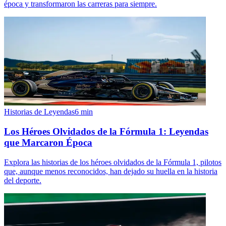
época y transformaron las carreras para siempre.
Historias de Leyendas
6
min
Los Héroes Olvidados de la Fórmula 1: Leyendas
que Marcaron Época
Explora las historias de los héroes olvidados de la Fórmula 1, pilotos
que, aunque menos reconocidos, han dejado su huella en la historia
del deporte.