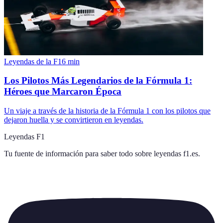
Leyendas de la F1
6
min
Los Pilotos Más Legendarios de la Fórmula 1:
Héroes que Marcaron Época
Un viaje a través de la historia de la Fórmula 1 con los pilotos que
dejaron huella y se convirtieron en leyendas.
Leyendas F1
Tu fuente de información para saber todo sobre
leyendas f1.es
.