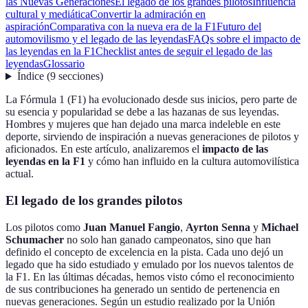
las Nuevas Generaciones
El legado de los grandes pilotos
Influencia
cultural y mediática
Convertir la admiración en
aspiración
Comparativa con la nueva era de la F1
Futuro del
automovilismo y el legado de las leyendas
FAQs sobre el impacto de
las leyendas en la F1
Checklist antes de seguir el legado de las
leyendas
Glossario
Índice
(
9
secciones
)
La Fórmula 1 (F1) ha evolucionado desde sus inicios, pero parte de
su esencia y popularidad se debe a las hazanas de sus leyendas.
Hombres y mujeres que han dejado una marca indeleble en este
deporte, sirviendo de inspiración a nuevas generaciones de pilotos y
aficionados. En este artículo, analizaremos el
impacto de las
leyendas en la F1
y cómo han influido en la cultura automovilística
actual.
El legado de los grandes pilotos
Los pilotos como
Juan Manuel Fangio
,
Ayrton Senna
y
Michael
Schumacher
no solo han ganado campeonatos, sino que han
definido el concepto de excelencia en la pista. Cada uno dejó un
legado que ha sido estudiado y emulado por los nuevos talentos de
la F1. En las últimas décadas, hemos visto cómo el reconocimiento
de sus contribuciones ha generado un sentido de pertenencia en
nuevas generaciones. Según un estudio realizado por la Unión