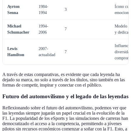
Ayrton
1984-
Ícono cul
3
Senna
1994
emociona
Michael
1994-
Modelo de
7
Schumacher
2006
y dedicac
Influenci
Lewis
2007-
7
diversida
Hamilton
actualidad
compromi
A través de estas comparativas, es evidente que cada leyenda ha
dejado su marca, no solo a través de los títulos, sino también en las
formas de competir, inspirar y conectar con el público.
Futuro del automovilismo y el legado de las leyendas
Reflexionando sobre el futuro del automovilismo, podemos ver que
las leyendas siempre jugarán un papel crucial en la evolución de la
F1. La popularidad de los eSports y las simulaciones de carreras han
democratizado el acceso a la competencia, permitiendo a jóvenes
pilotos sin recursos económicos comenzar a soñar con la F1. Esto, a