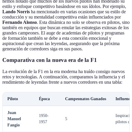
hemos notado que muchos de los nuevos pilotos han modelado su
estilo y enfoque competitivo basándose en sus ídolos. Por ejemplo,
Lando Norris
ha mencionado en varias ocasiones que su estilo de
conducción y su mentalidad competitiva están influenciados por
Fernando Alonso
. Esta dinámica no solo se observa en pilotos, sino
también en equipos que buscan emular las estrategias exitosas de los
grandes campeones. El auge de academias de pilotos y programas
de formación también se debe a esta conexión emocional y
aspiracional que crean las leyendas, asegurando que la próxima
generación de corredores siga en sus pasos.
Comparativa con la nueva era de la F1
La evolución de la F1 en la era moderna ha traído consigo nuevos
retos y tecnologías. A continuación, comparamos la influencia y el
rendimiento de leyendas frente a nuevos corredores en una tabla:
Piloto
Época
Campeonatos Ganados
Influenci
Juan
1950-
Inspiraci
Manuel
5
1957
pilotos cl
Fangio