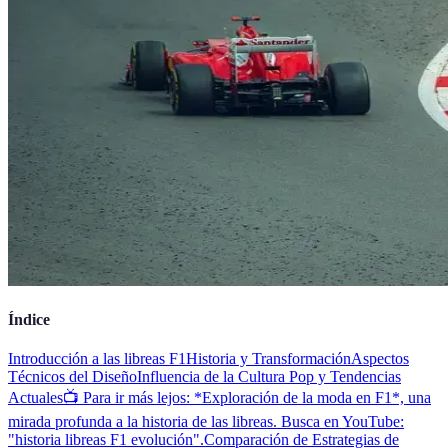
Índice
Introducción a las libreas F1
Historia y Transformación
Aspectos
Técnicos del Diseño
Influencia de la Cultura Pop y Tendencias
Actuales
📺 Para ir más lejos: *Exploración de la moda en F1*, una
mirada profunda a la historia de las libreas. Busca en YouTube:
"historia libreas F1 evolución".
Comparación de Estrategias de