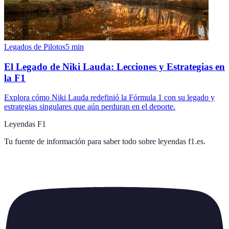
Legados de Pilotos
5
min
El Legado de Niki Lauda: Lecciones y Estrategias en
la F1
Explora cómo Niki Lauda redefinió la Fórmula 1 con su legado y
estrategias singulares que aún perduran en el deporte.
Leyendas F1
Tu fuente de información para saber todo sobre
leyendas f1.es
.