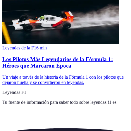
Leyendas de la F1
6
min
Los Pilotos Más Legendarios de la Fórmula 1:
Héroes que Marcaron Época
Un viaje a través de la historia de la Fórmula 1 con los pilotos que
dejaron huella y se convirtieron en leyendas.
Leyendas F1
Tu fuente de información para saber todo sobre
leyendas f1.es
.