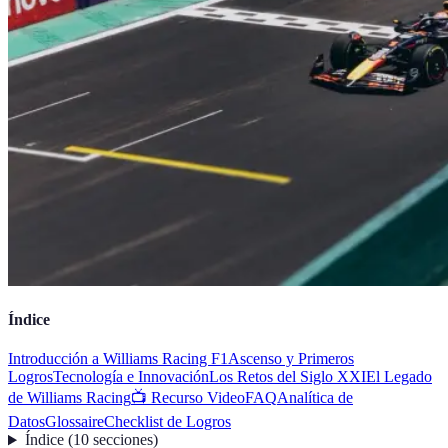
Índice
Introducción a Williams Racing F1
Ascenso y Primeros
Logros
Tecnología e Innovación
Los Retos del Siglo XXI
El Legado
de Williams Racing
📺 Recurso Video
FAQ
Analítica de
Datos
Glossaire
Checklist de Logros
Índice
(
10
secciones
)