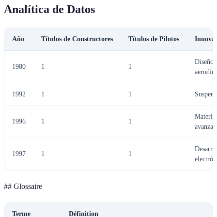
Analítica de Datos
Año
Títulos de Constructores
Títulos de Pilotos
Innovac
Diseño
1980
1
1
aerodin
1992
1
1
Suspens
Materia
1996
1
1
avanzad
Desarro
1997
1
1
electrón
## Glossaire
Terme
Définition