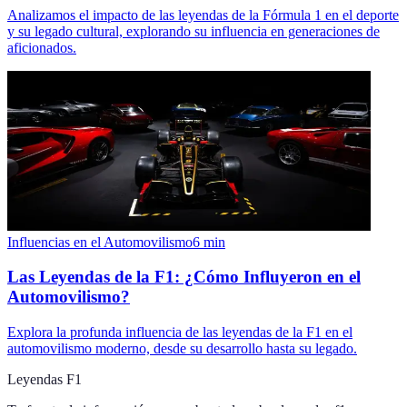
Analizamos el impacto de las leyendas de la Fórmula 1 en el deporte
y su legado cultural, explorando su influencia en generaciones de
aficionados.
Influencias en el Automovilismo
6
min
Las Leyendas de la F1: ¿Cómo Influyeron en el
Automovilismo?
Explora la profunda influencia de las leyendas de la F1 en el
automovilismo moderno, desde su desarrollo hasta su legado.
Leyendas F1