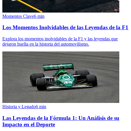
Momentos Clave
6
min
Los Momentos Inolvidables de las Leyendas de la F1
Explora los momentos inolvidables de la F1 y las leyendas que
dejaron huella en la historia del automovilismo.
Historia y Legado
6
min
Las Leyendas de la Fórmula 1: Un Análisis de su
Impacto en el Deporte