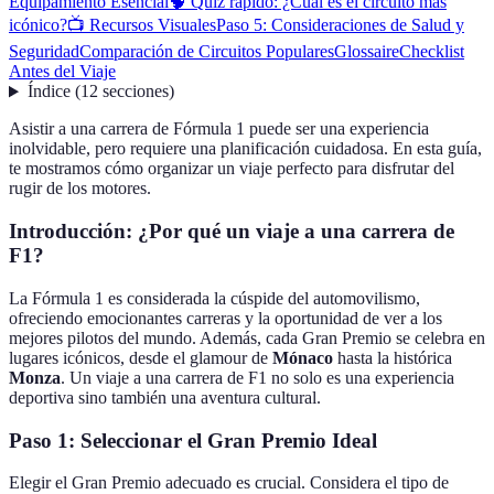
Equipamiento Esencial
🧠 Quiz rápido: ¿Cuál es el circuito más
icónico?
📺 Recursos Visuales
Paso 5: Consideraciones de Salud y
Seguridad
Comparación de Circuitos Populares
Glossaire
Checklist
Antes del Viaje
Índice
(
12
secciones
)
Asistir a una carrera de Fórmula 1 puede ser una experiencia
inolvidable, pero requiere una planificación cuidadosa. En esta guía,
te mostramos cómo organizar un viaje perfecto para disfrutar del
rugir de los motores.
Introducción: ¿Por qué un viaje a una carrera de
F1?
La Fórmula 1 es considerada la cúspide del automovilismo,
ofreciendo emocionantes carreras y la oportunidad de ver a los
mejores pilotos del mundo. Además, cada Gran Premio se celebra en
lugares icónicos, desde el glamour de
Mónaco
hasta la histórica
Monza
. Un viaje a una carrera de F1 no solo es una experiencia
deportiva sino también una aventura cultural.
Paso 1: Seleccionar el Gran Premio Ideal
Elegir el Gran Premio adecuado es crucial. Considera el tipo de