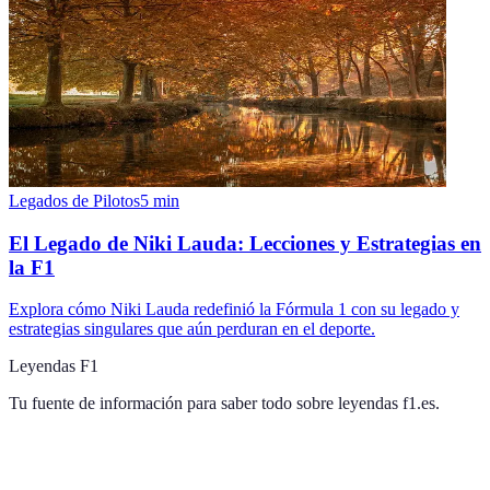
Legados de Pilotos
5
min
El Legado de Niki Lauda: Lecciones y Estrategias en
la F1
Explora cómo Niki Lauda redefinió la Fórmula 1 con su legado y
estrategias singulares que aún perduran en el deporte.
Leyendas F1
Tu fuente de información para saber todo sobre
leyendas f1.es
.