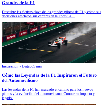
Grandes de la F1
Descubre las tácticas clave de los grandes pilotos de F1 y cómo sus
decisiones afectaron sus carreras en la Fórmula 1.
Inspiración y Legado
5
min
Cómo las Leyendas de la F1 Inspiraron el Futuro
del Automovilismo
Las leyendas de la F1 han marcado el camino para los nuevos
pilotos y la evolución del automovilismo. Conoce su impacto y
legado.