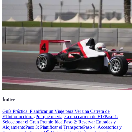
Índice
Guía Práctica: Planificar un Viaje para Ver una Carrera de
F1
Introducción: ¿Por qué un viaje a una carrera de F1?
Paso 1:
Seleccionar el Gran Premio Ideal
Paso 2: Reservar Entradas y
Alojamiento
Paso 3: Planificar el Transporte
Paso 4: Accesorios y