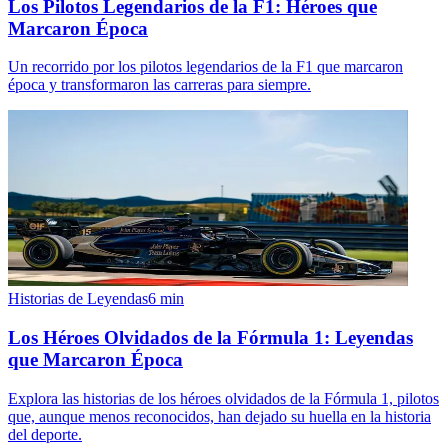
Los Pilotos Legendarios de la F1: Héroes que
Marcaron Época
Un recorrido por los pilotos legendarios de la F1 que marcaron
época y transformaron las carreras para siempre.
Historias de Leyendas
6
min
Los Héroes Olvidados de la Fórmula 1: Leyendas
que Marcaron Época
Explora las historias de los héroes olvidados de la Fórmula 1, pilotos
que, aunque menos reconocidos, han dejado su huella en la historia
del deporte.