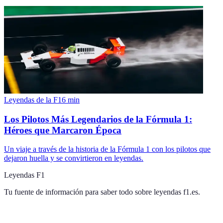
Leyendas de la F1
6
min
Los Pilotos Más Legendarios de la Fórmula 1:
Héroes que Marcaron Época
Un viaje a través de la historia de la Fórmula 1 con los pilotos que
dejaron huella y se convirtieron en leyendas.
Leyendas F1
Tu fuente de información para saber todo sobre
leyendas f1.es
.