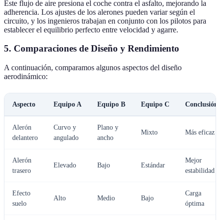
Este flujo de aire presiona el coche contra el asfalto, mejorando la
adherencia. Los ajustes de los alerones pueden variar según el
circuito, y los ingenieros trabajan en conjunto con los pilotos para
establecer el equilibrio perfecto entre velocidad y agarre.
5. Comparaciones de Diseño y Rendimiento
A continuación, comparamos algunos aspectos del diseño
aerodinámico:
Aspecto
Equipo A
Equipo B
Equipo C
Conclusión
Alerón
Curvo y
Plano y
Mixto
Más eficaz
delantero
angulado
ancho
Alerón
Mejor
Elevado
Bajo
Estándar
trasero
estabilidad
Efecto
Carga
Alto
Medio
Bajo
suelo
óptima