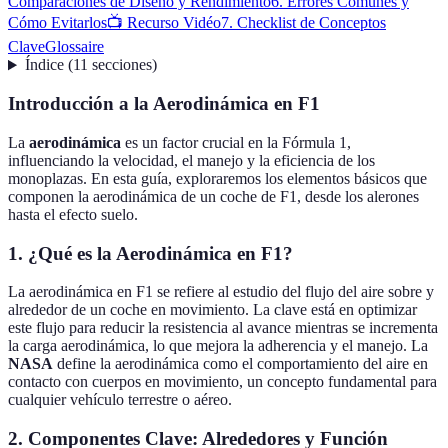
Comparaciones de Diseño y Rendimiento
6. Errores Comunes y
Cómo Evitarlos
📺 Recurso Vidéo
7. Checklist de Conceptos
Clave
Glossaire
Índice
(
11
secciones
)
Introducción a la Aerodinámica en F1
La
aerodinámica
es un factor crucial en la Fórmula 1,
influenciando la velocidad, el manejo y la eficiencia de los
monoplazas. En esta guía, exploraremos los elementos básicos que
componen la aerodinámica de un coche de F1, desde los alerones
hasta el efecto suelo.
1. ¿Qué es la Aerodinámica en F1?
La aerodinámica en F1 se refiere al estudio del flujo del aire sobre y
alrededor de un coche en movimiento. La clave está en optimizar
este flujo para reducir la resistencia al avance mientras se incrementa
la carga aerodinámica, lo que mejora la adherencia y el manejo. La
NASA
define la aerodinámica como el comportamiento del aire en
contacto con cuerpos en movimiento, un concepto fundamental para
cualquier vehículo terrestre o aéreo.
2. Componentes Clave: Alrededores y Función