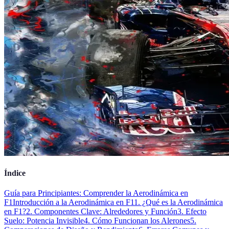
Índice
Guía para Principiantes: Comprender la Aerodinámica en
F1
Introducción a la Aerodinámica en F1
1. ¿Qué es la Aerodinámica
en F1?
2. Componentes Clave: Alrededores y Función
3. Efecto
Suelo: Potencia Invisible
4. Cómo Funcionan los Alerones
5.