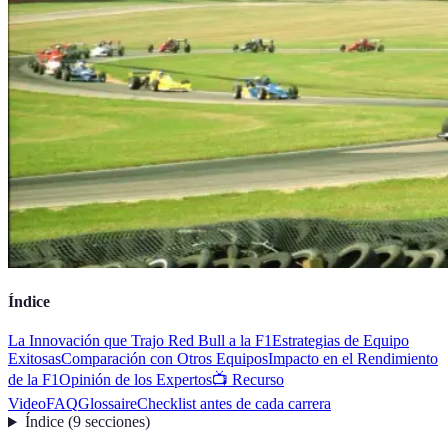
Índice
La Innovación que Trajo Red Bull a la F1
Estrategias de Equipo
Exitosas
Comparación con Otros Equipos
Impacto en el Rendimiento
de la F1
Opinión de los Expertos
📺 Recurso
Video
FAQ
Glossaire
Checklist antes de cada carrera
Índice
(
9
secciones
)