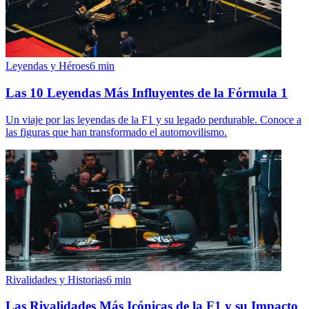
Leyendas y Héroes
6
min
Las 10 Leyendas Más Influyentes de la Fórmula 1
Un viaje por las leyendas de la F1 y su legado perdurable. Conoce a
las figuras que han transformado el automovilismo.
Rivalidades y Historias
6
min
Las Rivalidades Más Icónicas de la F1 y su Impacto