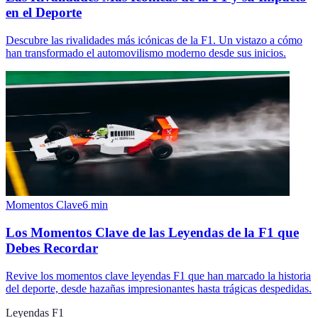
en el Deporte
Descubre las rivalidades más icónicas de la F1. Un vistazo a cómo
han transformado el automovilismo moderno desde sus inicios.
Momentos Clave
6
min
Los Momentos Clave de las Leyendas de la F1 que
Debes Recordar
Revive los momentos clave leyendas F1 que han marcado la historia
del deporte, desde hazañas impresionantes hasta trágicas despedidas.
Leyendas F1