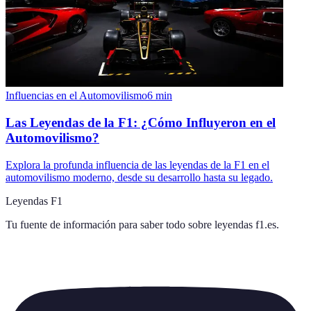
Influencias en el Automovilismo
6
min
Las Leyendas de la F1: ¿Cómo Influyeron en el
Automovilismo?
Explora la profunda influencia de las leyendas de la F1 en el
automovilismo moderno, desde su desarrollo hasta su legado.
Leyendas F1
Tu fuente de información para saber todo sobre
leyendas f1.es
.