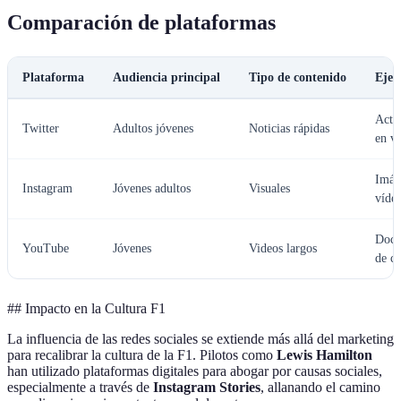
Comparación de plataformas
Plataforma
Audiencia principal
Tipo de contenido
Ejem
Actu
Twitter
Adultos jóvenes
Noticias rápidas
en v
Imág
Instagram
Jóvenes adultos
Visuales
vídeo
Docu
YouTube
Jóvenes
Videos largos
de ca
## Impacto en la Cultura F1
La influencia de las redes sociales se extiende más allá del marketing
para recalibrar la cultura de la F1. Pilotos como
Lewis Hamilton
han utilizado plataformas digitales para abogar por causas sociales,
especialmente a través de
Instagram Stories
, allanando el camino