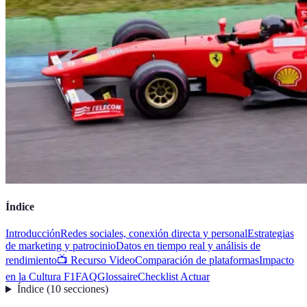
Índice
Introducción
Redes sociales, conexión directa y personal
Estrategias
de marketing y patrocinio
Datos en tiempo real y análisis de
rendimiento
📺 Recurso Video
Comparación de plataformas
Impacto
en la Cultura F1
FAQ
Glossaire
Checklist Actuar
Índice
(
10
secciones
)