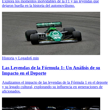
Explora los momentos inolvidables de la F1 y las leyendas que
dejaron huella en la historia del automovilismo.
Historia y Legado
6
min
Las Leyendas de la Fórmula 1: Un Análisis de su
Impacto en el Deporte
Analizamos el impacto de las leyendas de la Fórmula 1 en el deporte
y su legado cultural, explorando su influencia en generaciones de
aficionados.