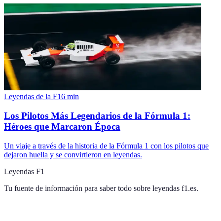
Leyendas de la F1
6
min
Los Pilotos Más Legendarios de la Fórmula 1:
Héroes que Marcaron Época
Un viaje a través de la historia de la Fórmula 1 con los pilotos que
dejaron huella y se convirtieron en leyendas.
Leyendas F1
Tu fuente de información para saber todo sobre
leyendas f1.es
.