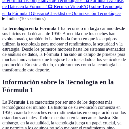
la Fórmula 1?
Comparativa de Tecnologías en la Fórmula 1
Análisis
de Datos en la Fórmula 1
📺 Recurso Video
FAQ sobre Tecnología
en la Fórmula 1
Glossario
Checklist de Optimización Tecnológicas
Índice
(
10
secciones
)
La
tecnología en la Fórmula 1
ha recorrido un largo camino desde
sus inicios en la década de 1950. A medida que los coches han
evolucionado, también lo ha hecho la forma en que los equipos
utilizan la tecnología para mejorar el rendimiento, la seguridad y la
estrategia. Desde los primeros motores hasta los sistemas avanzados
de análisis de datos, la Fórmula 1 ha sido un campo de pruebas para
muchas innovaciones que luego se han trasladado a los vehículos de
producción. En este artículo, exploraremos cómo la tecnología ha
transformado este deporte.
Información sobre la Tecnología en la
Fórmula 1
La
Fórmula 1
se caracteriza por ser uno de los deportes más
tecnológicos del mundo. La historia de su evolución comienza en
1950, cuando los coches eran rudimentarios en comparación con los
estándares actuales. Todo se centraba en la mecánica básica. Sin
embargo, en la actualidad, la tecnología juega un papel crucial, ya
que permite a los equipos no solo mejorar el rendimiento, sino