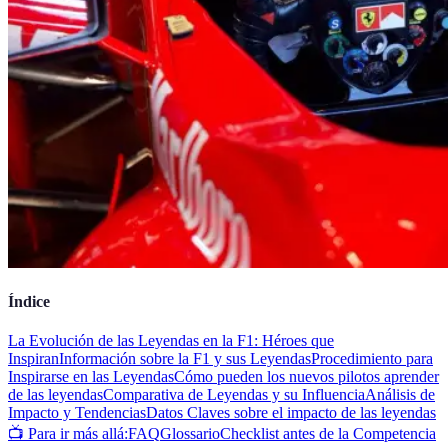
Índice
La Evolución de las Leyendas en la F1: Héroes que
Inspiran
Información sobre la F1 y sus Leyendas
Procedimiento para
Inspirarse en las Leyendas
Cómo pueden los nuevos pilotos aprender
de las leyendas
Comparativa de Leyendas y su Influencia
Análisis de
Impacto y Tendencias
Datos Claves sobre el impacto de las leyendas
📺 Para ir más allá:
FAQ
Glossario
Checklist antes de la Competencia