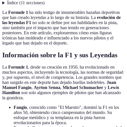
Índice
(
11
secciones
)
La
Formule 1
ha sido testigo de innumerables hazañas deportivas
que han creado leyendas a lo largo de su historia. La
evolución de
las leyendas F1
no solo se define por sus habilidades en la pista,
sino también por el impacto que han tenido en generaciones
posteriores. En este artículo, exploraremos cómo estas figuras
icónicas han moldeado e influenciado a los nuevos pilotos y el
legado que han dejado en el deporte.
Información sobre la F1 y sus Leyendas
La
Formule 1
, desde su creación en 1950, ha evolucionado en
muchos aspectos, incluyendo la tecnología, las normas de seguridad
y, por supuesto, el nivel de competencia. Los grandes nombres que
han surgido en este deporte han dejado huellas indelebles.
Juan
Manuel Fangio
,
Ayrton Senna
,
Michael Schumacher
y
Lewis
Hamilton
son solo algunos ejemplos de pilotos que han alcanzado
la grandeza.
Fangio
, conocido como "El Maestro", dominó la F1 en los
años 50, obteniendo cinco campeonatos del mundo. Su
enfoque metódico y su templanza en la pista fueron
revolucionarios para la época.