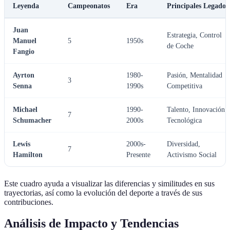
Leyenda
Campeonatos
Era
Principales Legados
Juan
Estrategia, Control
Manuel
5
1950s
de Coche
Fangio
Ayrton
1980-
Pasión, Mentalidad
3
Senna
1990s
Competitiva
Michael
1990-
Talento, Innovación
7
Schumacher
2000s
Tecnológica
Lewis
2000s-
Diversidad,
7
Hamilton
Presente
Activismo Social
Este cuadro ayuda a visualizar las diferencias y similitudes en sus
trayectorias, así como la evolución del deporte a través de sus
contribuciones.
Análisis de Impacto y Tendencias