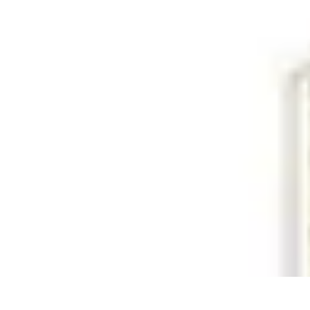
Leyendas F1
Historia y Legado
Leyendas de la F1
Historias de Pilotos
Estrategias de
Leyendas F1