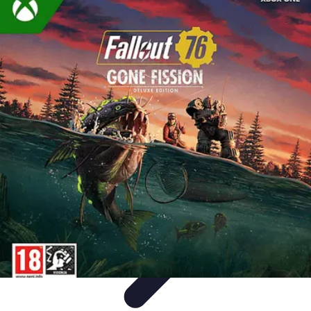
Leyendas F1
Historia y Legado
Leyendas de la F1
Historias de Pilotos
Estrategias
de Carrera
Pilotos Legendarios
Leyendas F1