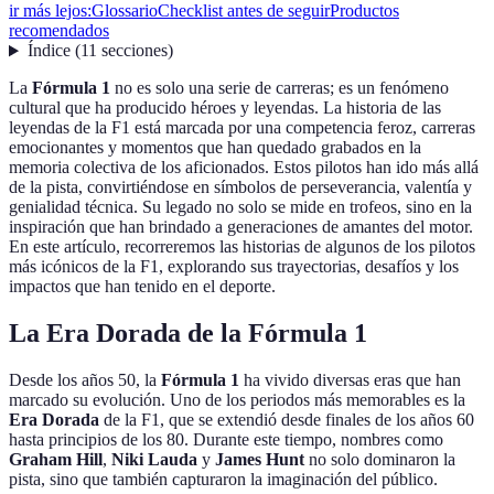
ir más lejos:
Glossario
Checklist antes de seguir
Productos
recomendados
Índice
(
11
secciones
)
La
Fórmula 1
no es solo una serie de carreras; es un fenómeno
cultural que ha producido héroes y leyendas. La historia de las
leyendas de la F1 está marcada por una competencia feroz, carreras
emocionantes y momentos que han quedado grabados en la
memoria colectiva de los aficionados. Estos pilotos han ido más allá
de la pista, convirtiéndose en símbolos de perseverancia, valentía y
genialidad técnica. Su legado no solo se mide en trofeos, sino en la
inspiración que han brindado a generaciones de amantes del motor.
En este artículo, recorreremos las historias de algunos de los pilotos
más icónicos de la F1, explorando sus trayectorias, desafíos y los
impactos que han tenido en el deporte.
La Era Dorada de la Fórmula 1
Desde los años 50, la
Fórmula 1
ha vivido diversas eras que han
marcado su evolución. Uno de los periodos más memorables es la
Era Dorada
de la F1, que se extendió desde finales de los años 60
hasta principios de los 80. Durante este tiempo, nombres como
Graham Hill
,
Niki Lauda
y
James Hunt
no solo dominaron la
pista, sino que también capturaron la imaginación del público.