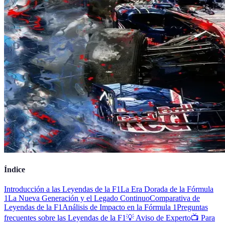
Índice
Introducción a las Leyendas de la F1
La Era Dorada de la Fórmula
1
La Nueva Generación y el Legado Continuo
Comparativa de
Leyendas de la F1
Análisis de Impacto en la Fórmula 1
Preguntas
frecuentes sobre las Leyendas de la F1
💡 Aviso de Experto
📺 Para