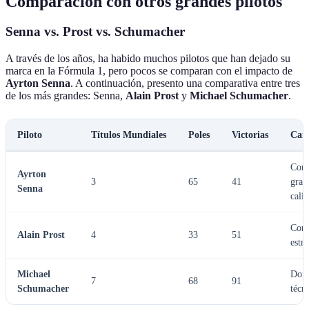
Comparación con otros grandes pilotos
Senna vs. Prost vs. Schumacher
A través de los años, ha habido muchos pilotos que han dejado su
marca en la Fórmula 1, pero pocos se comparan con el impacto de
Ayrton Senna
. A continuación, presento una comparativa entre tres
de los más grandes: Senna,
Alain Prost
y
Michael Schumacher
.
Piloto
Títulos Mundiales
Poles
Victorias
Cara
Cond
Ayrton
3
65
41
gran
Senna
cali
Cond
Alain Prost
4
33
51
estr
Michael
Domi
7
68
91
Schumacher
técn