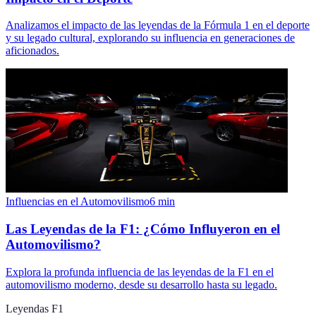
Analizamos el impacto de las leyendas de la Fórmula 1 en el deporte
y su legado cultural, explorando su influencia en generaciones de
aficionados.
Influencias en el Automovilismo
6
min
Las Leyendas de la F1: ¿Cómo Influyeron en el
Automovilismo?
Explora la profunda influencia de las leyendas de la F1 en el
automovilismo moderno, desde su desarrollo hasta su legado.
Leyendas F1