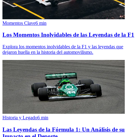
Momentos Clave
6
min
Los Momentos Inolvidables de las Leyendas de la F1
Explora los momentos inolvidables de la F1 y las leyendas que
dejaron huella en la historia del automovilismo.
Historia y Legado
6
min
Las Leyendas de la Fórmula 1: Un Análisis de su
Impacto en el Deporte