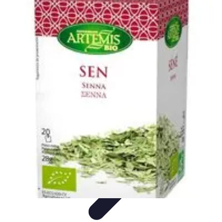
Leyendas F1
Historia y Legado
Leyendas de la F1
Historias de Pilotos
Estrategias
de Carrera
Pilotos Legendarios
Leyendas F1