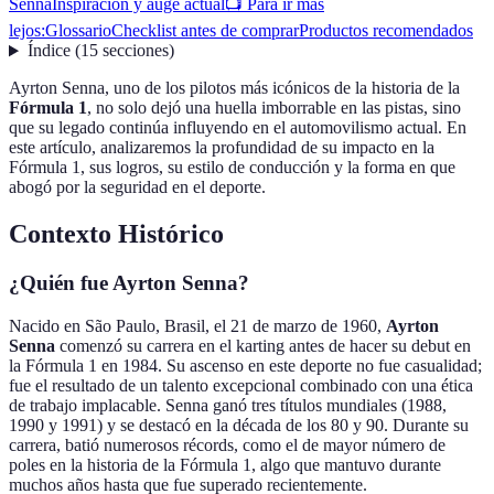
Senna
Inspiración y auge actual
📺 Para ir más
lejos:
Glossario
Checklist antes de comprar
Productos recomendados
Índice
(
15
secciones
)
Ayrton Senna, uno de los pilotos más icónicos de la historia de la
Fórmula 1
, no solo dejó una huella imborrable en las pistas, sino
que su legado continúa influyendo en el automovilismo actual. En
este artículo, analizaremos la profundidad de su impacto en la
Fórmula 1, sus logros, su estilo de conducción y la forma en que
abogó por la seguridad en el deporte.
Contexto Histórico
¿Quién fue Ayrton Senna?
Nacido en São Paulo, Brasil, el 21 de marzo de 1960,
Ayrton
Senna
comenzó su carrera en el karting antes de hacer su debut en
la Fórmula 1 en 1984. Su ascenso en este deporte no fue casualidad;
fue el resultado de un talento excepcional combinado con una ética
de trabajo implacable. Senna ganó tres títulos mundiales (1988,
1990 y 1991) y se destacó en la década de los 80 y 90. Durante su
carrera, batió numerosos récords, como el de mayor número de
poles en la historia de la Fórmula 1, algo que mantuvo durante
muchos años hasta que fue superado recientemente.