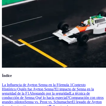
Índice
La Influencia de Ayrton Senna en la Fórmula 1
Contexto
Histórico
¿Quién fue Ayrton Senna?
El impacto de Senna en la
seguridad de la F1
Abogando por la seguridad
La técnica de
conducción de Senna
¿Qué lo hacía especial?
Comparación con otros
grandes pilotos
Senna vs. Prost vs. Schumacher
El legado de Ayrton