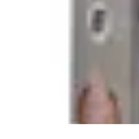
Leyendas F1
Historia y Legado
Leyendas de la F1
Historias de Pilotos
Estrategias de
Leyendas F1