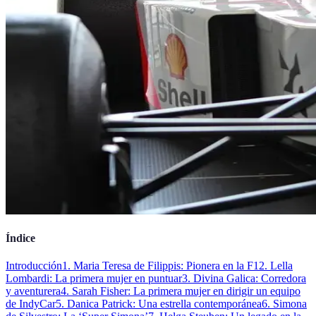
Índice
Introducción
1. Maria Teresa de Filippis: Pionera en la F1
2. Lella
Lombardi: La primera mujer en puntuar
3. Divina Galica: Corredora
y aventurera
4. Sarah Fisher: La primera mujer en dirigir un equipo
de IndyCar
5. Danica Patrick: Una estrella contemporánea
6. Simona