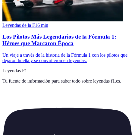
Leyendas de la F1
6
min
Los Pilotos Más Legendarios de la Fórmula 1:
Héroes que Marcaron Época
Un viaje a través de la historia de la Fórmula 1 con los pilotos que
dejaron huella y se convirtieron en leyendas.
Leyendas F1
Tu fuente de información para saber todo sobre
leyendas f1.es
.