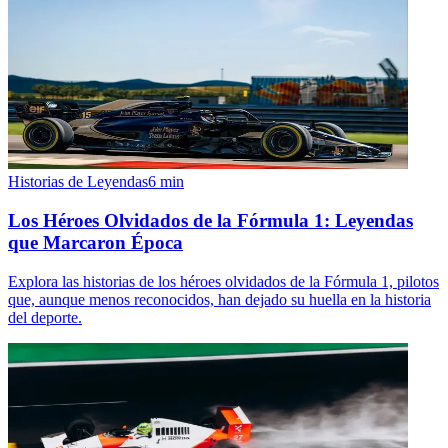
Historias de Leyendas
6
min
Los Héroes Olvidados de la Fórmula 1: Leyendas
que Marcaron Época
Explora las historias de los héroes olvidados de la Fórmula 1, pilotos
que, aunque menos reconocidos, han dejado su huella en la historia
del deporte.