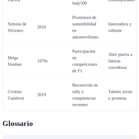
Indy500
Promotora de
Simona de
sostenibilidad
Innovadora y
2010
Silvestro
en
valiente
automovilismo
Participación
Abre puerta a
Helga
en
1970s
futuras
Steuben
competiciones
corredoras
de F1
Reconocida en
Cristina
rally y
Talento joven
2019
Gutiérrez
competencias
y promesa
recientes
Glossario