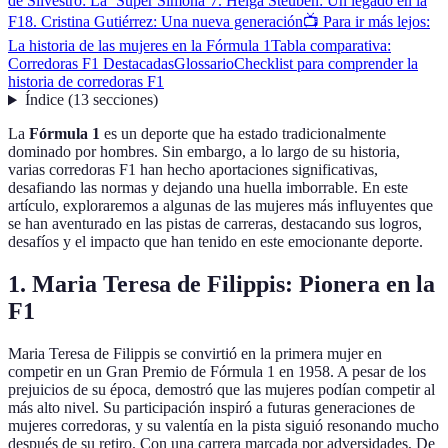
de Silvestro: La ‘Super Simona’
7. Helga Steuben: Un legado en la
F1
8. Cristina Gutiérrez: Una nueva generación
📺 Para ir más lejos:
La historia de las mujeres en la Fórmula 1
Tabla comparativa:
Corredoras F1 Destacadas
Glossario
Checklist para comprender la
historia de corredoras F1
Índice
(
13
secciones
)
La
Fórmula 1
es un deporte que ha estado tradicionalmente
dominado por hombres. Sin embargo, a lo largo de su historia,
varias corredoras F1 han hecho aportaciones significativas,
desafiando las normas y dejando una huella imborrable. En este
artículo, exploraremos a algunas de las mujeres más influyentes que
se han aventurado en las pistas de carreras, destacando sus logros,
desafíos y el impacto que han tenido en este emocionante deporte.
1. Maria Teresa de Filippis: Pionera en la
F1
Maria Teresa de Filippis se convirtió en la primera mujer en
competir en un Gran Premio de Fórmula 1 en 1958. A pesar de los
prejuicios de su época, demostró que las mujeres podían competir al
más alto nivel. Su participación inspiró a futuras generaciones de
mujeres corredoras, y su valentía en la pista siguió resonando mucho
después de su retiro. Con una carrera marcada por adversidades, De