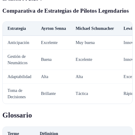
Comparativa de Estrategias de Pilotos Legendarios
Estrategia
Ayrton Senna
Michael Schumacher
Lewis
Anticipación
Excelente
Muy buena
Innov
Gestión de
Buena
Excelente
Innov
Neumáticos
Adaptabilidad
Alta
Alta
Excele
Toma de
Brillante
Táctica
Rápid
Decisiones
Glossario
Terme
Définition