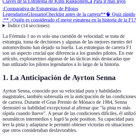
Claves de la Estrategia de Kimi Räikkönen
📺 Para ir más lejos
:
Comparativa de Estrategias de Pilotos
Legendarios
Glossario
Checklist antes de la carrera
**🧠 Quiz rápido
:** ¿Quién es considerado el mejor estratega en la historia de la F1?
Índice
(
14
secciones
)
La Fórmula 1 no es solo una cuestión de velocidad; se trata de
estrategia, toma de decisiones y algunas de las mejores mentes del
automovilismo han dejado su huella. Las estrategias de carrera F1
son un aspecto crucial que diferencia a los grandes pilotos. En este
artículo, exploraremos algunas de las tácticas más destacadas que
han utilizado los pilotos legendarios a lo largo de la historia.
1. La Anticipación de Ayrton Senna
Ayrton Senna, conocido por su velocidad pura y habilidades
magistrales, también sobresalía en la anticipación de las condiciones
de carrera. Durante el Gran Premio de Mónaco de 1984, Senna
demostró su habilidad excepcional al afirmar que "la pista es más
rápida cuando llueve". A pesar de las condiciones difíciles, él utilizó
neumáticos intermedios y logró la pole position. Su capacidad para
leer la pista y adaptarse le permitió obtener victorias en situaciones
que otros consideraban desfavorables.