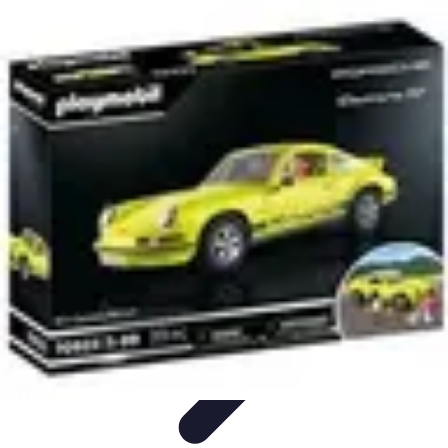
Leyendas F1
Historia y Legado
Leyendas de la F1
Historias de Pilotos
Estrategias
de Carrera
Pilotos Legendarios
Leyendas F1