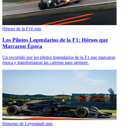
Héroes de la F1
6
min
Los Pilotos Legendarios de la F1: Héroes que
Marcaron Época
Un recorrido por los pilotos legendarios de la F1 que marcaron
época y transformaron las carreras para siempre.
Historias de Leyendas
6
min