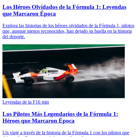
Los Héroes Olvidados de la Fórmula 1: Leyendas
que Marcaron Época
Explora las historias de los héroes olvidados de la Fórmula 1, pilotos
que, aunque menos reconocidos, han dejado su huella en la historia
del deporte.
Leyendas de la F1
6
min
Los Pilotos Más Legendarios de la Fórmula 1:
Héroes que Marcaron Época
Un viaje a través de la historia de la Fórmula 1 con los pilotos que