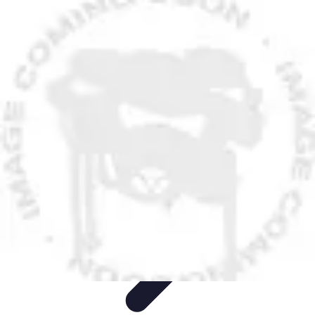
Leyendas F1
Historia y Legado
Leyendas de la F1
Historias de Pilotos
Estrategias
de Carrera
Pilotos Legendarios
Leyendas F1