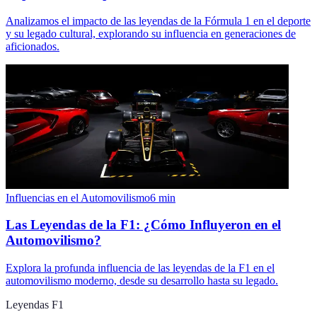
Analizamos el impacto de las leyendas de la Fórmula 1 en el deporte
y su legado cultural, explorando su influencia en generaciones de
aficionados.
Influencias en el Automovilismo
6
min
Las Leyendas de la F1: ¿Cómo Influyeron en el
Automovilismo?
Explora la profunda influencia de las leyendas de la F1 en el
automovilismo moderno, desde su desarrollo hasta su legado.
Leyendas F1