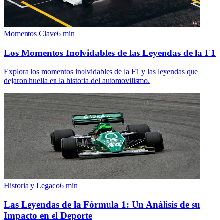
Momentos Clave
6
min
Los Momentos Inolvidables de las Leyendas de la F1
Explora los momentos inolvidables de la F1 y las leyendas que
dejaron huella en la historia del automovilismo.
Historia y Legado
6
min
Las Leyendas de la Fórmula 1: Un Análisis de su
Impacto en el Deporte