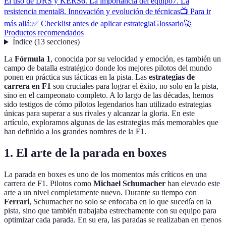
El uso de DRS y KERS
6. La importancia del equipo
7. La
resistencia mental
8. Innovación y evolución de técnicas
📺 Para ir
más allá:
✅ Checklist antes de aplicar estrategia
Glossario
🚀
Productos recomendados
Índice
(
13
secciones
)
La
Fórmula 1
, conocida por su velocidad y emoción, es también un
campo de batalla estratégico donde los mejores pilotos del mundo
ponen en práctica sus tácticas en la pista. Las
estrategias de
carrera en F1
son cruciales para lograr el éxito, no solo en la pista,
sino en el campeonato completo. A lo largo de las décadas, hemos
sido testigos de cómo pilotos legendarios han utilizado estrategias
únicas para superar a sus rivales y alcanzar la gloria. En este
artículo, exploramos algunas de las estrategias más memorables que
han definido a los grandes nombres de la F1.
1. El arte de la parada en boxes
La parada en boxes es uno de los momentos más críticos en una
carrera de F1. Pilotos como
Michael Schumacher
han elevado este
arte a un nivel completamente nuevo. Durante su tiempo con
Ferrari
, Schumacher no solo se enfocaba en lo que sucedía en la
pista, sino que también trabajaba estrechamente con su equipo para
optimizar cada parada. En su era, las paradas se realizaban en menos