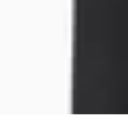
Leyendas F1
Historia y Legado
Leyendas de la F1
Historias de Pilotos
Estrategias de
Leyendas F1