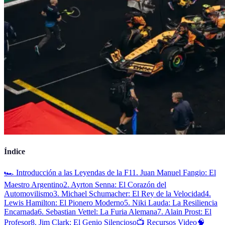
Índice
🏎️ Introducción a las Leyendas de la F1
1. Juan Manuel Fangio: El
Maestro Argentino
2. Ayrton Senna: El Corazón del
Automovilismo
3. Michael Schumacher: El Rey de la Velocidad
4.
Lewis Hamilton: El Pionero Moderno
5. Niki Lauda: La Resiliencia
Encarnada
6. Sebastian Vettel: La Furia Alemana
7. Alain Prost: El
Profesor
8. Jim Clark: El Genio Silencioso
📺 Recursos Video
🧠