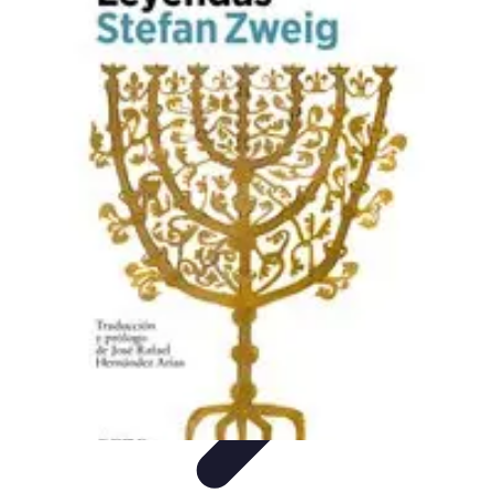
Leyendas F1
Historia y Legado
Leyendas de la F1
Historias de Pilotos
Estrategias
de Carrera
Pilotos Legendarios
Leyendas F1