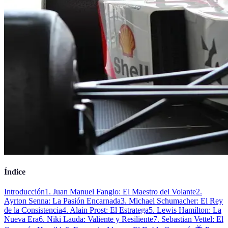
Índice
Introducción
1. Juan Manuel Fangio: El Maestro del Volante
2.
Ayrton Senna: La Pasión Encarnada
3. Michael Schumacher: El Rey
de la Consistencia
4. Alain Prost: El Estratega
5. Lewis Hamilton: La
Nueva Era
6. Niki Lauda: Valiente y Resiliente
7. Sebastian Vettel: El