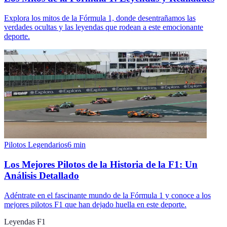
Explora los mitos de la Fórmula 1, donde desentrañamos las
verdades ocultas y las leyendas que rodean a este emocionante
deporte.
Pilotos Legendarios
6
min
Los Mejores Pilotos de la Historia de la F1: Un
Análisis Detallado
Adéntrate en el fascinante mundo de la Fórmula 1 y conoce a los
mejores pilotos F1 que han dejado huella en este deporte.
Leyendas F1