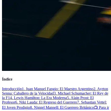
Índice
Introducción
1. Juan Manuel Fangio: El Maestro Argentino
2. Ayrton
Senna: Caballero de la Velocidad
3. Michael Schumacher: El Rey de
la F1
4. Lewis Hamilton: La Era Moderna
5. Alain Prost: El
Profesor
6. Niki Lauda: El Regreso del Guerrero
7. Sebastian Vettel:
El Joven Prodigio
8. Niggel Mansell: El Guerrero Británico
📺 Para ir