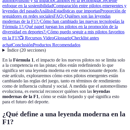
automovilismo y su impacto
Cambios en la tecnología
Creciente
enfoque en la sostenibilidad
Comparación entre pilotos emergentes y
leyendas del pasado
Análisis
Estadísticas que importan
Proporción de
seguidores en redes sociales
FAQ
¿Quiénes son las leyendas
modernas de la F1?
¿Cómo han cambiado las nuevas tecnologías la
Fórmula 1?
¿Qué papel juegan los pilotos en la promoción de la
diversidad en deportes?
¿Cómo puedo seguir a mis pilotos favoritos
en la F1?
📺 Recursos Video
Glossario
Checklist antes
achat
Conclusión
Productos Recomendados
Índice
(
20
secciones
)
En la
Fórmula 1
, el impacto de los nuevos pilotos no se limita solo
a la competencia en las pistas; ellos están redefiniendo lo que
significa ser una leyenda moderna en este emocionante deporte. En
este artículo, exploraremos cómo estos pilotos emergentes están
cambiando las reglas del juego, tanto en términos de rendimiento
como de influencia cultural y social. A medida que el automovilismo
evoluciona, es esencial reconocer quiénes son las
leyendas
modernas de la F1
, cómo se están forjando y qué significa esto
para el futuro del deporte.
¿Qué define a una leyenda moderna en la
F1?