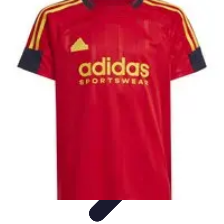
Leyendas F1
Historia y Legado
Leyendas de la F1
Historias de Pilotos
Estrategias
de Carrera
Pilotos Legendarios
Leyendas F1