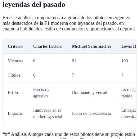
leyendas del pasado
En este análisis, comparamos a algunos de los pilotos emergentes
más destacados de la F1 moderna con leyendas del pasado, en
cuanto a habilidades, estilo de conducción y aportaciones al deporte.
Crítério
Charles Leclerc
Michael Schumacher
Lewis Ha
Victorias
6
91
100
Títulos
0
7
7
Preciso y
Estratégic
Estilo
Dominante y versátil
agresivo
rápido
Innovador en el
Embajador
Impacto
Icono de la excelencia
marketing social
diversida
### Análisis Aunque cada uno de estos pilotos tiene su propio estilo