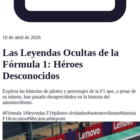
10 de abril de 2026
Las Leyendas Ocultas de la
Fórmula 1: Héroes
Desconocidos
Explora las historias de pilotos y personajes de la F1 que, a pesar de
su talento, han pasado desapercibidos en la historia del
automovilismo.
#
Fórmula 1
#
leyendas F1
#
pilotos olvidados
#
automovilismo
#
historia
F1
#
circuitos
#
Mecánica
#
deporte