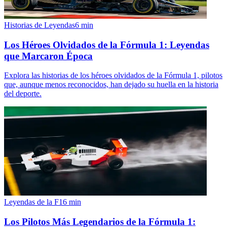
Historias de Leyendas
6
min
Los Héroes Olvidados de la Fórmula 1: Leyendas
que Marcaron Época
Explora las historias de los héroes olvidados de la Fórmula 1, pilotos
que, aunque menos reconocidos, han dejado su huella en la historia
del deporte.
Leyendas de la F1
6
min
Los Pilotos Más Legendarios de la Fórmula 1: