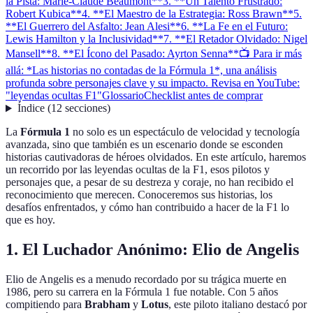
la Pista: Marie-Claude Beaumont**
3. **Un Talento Frustrado:
Robert Kubica**
4. **El Maestro de la Estrategia: Ross Brawn**
5.
**El Guerrero del Asfalto: Jean Alesi**
6. **La Fe en el Futuro:
Lewis Hamilton y la Inclusividad**
7. **El Retador Olvidado: Nigel
Mansell**
8. **El Ícono del Pasado: Ayrton Senna**
📺 Para ir más
allá: *Las historias no contadas de la Fórmula 1*, una análisis
profunda sobre personajes clave y su impacto. Revisa en YouTube:
"leyendas ocultas F1"
Glossario
Checklist antes de comprar
Índice
(
12
secciones
)
La
Fórmula 1
no solo es un espectáculo de velocidad y tecnología
avanzada, sino que también es un escenario donde se esconden
historias cautivadoras de héroes olvidados. En este artículo, haremos
un recorrido por las leyendas ocultas de la F1, esos pilotos y
personajes que, a pesar de su destreza y coraje, no han recibido el
reconocimiento que merecen. Conoceremos sus historias, los
desafíos enfrentados, y cómo han contribuido a hacer de la F1 lo
que es hoy.
1.
El Luchador Anónimo: Elio de Angelis
Elio de Angelis es a menudo recordado por su trágica muerte en
1986, pero su carrera en la Fórmula 1 fue notable. Con 5 años
compitiendo para
Brabham
y
Lotus
, este piloto italiano destacó por