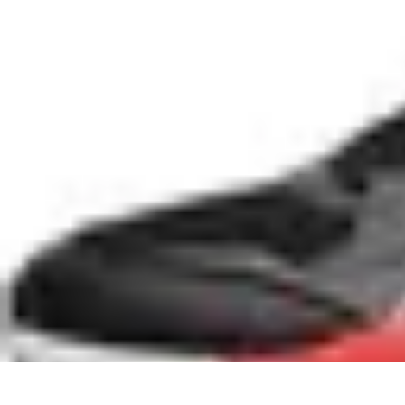
Leyendas F1
Historia y Legado
Leyendas de la F1
Historias de Pilotos
Estrategias de
Leyendas F1