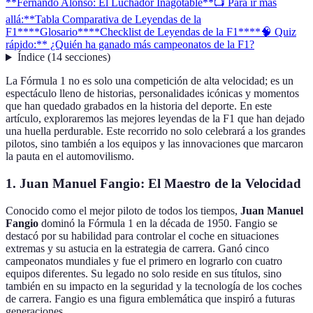
**Fernando Alonso: El Luchador Inagotable**
📺 Para ir más
allá:
**Tabla Comparativa de Leyendas de la
F1**
**Glosario**
**Checklist de Leyendas de la F1**
**🧠 Quiz
rápido:** ¿Quién ha ganado más campeonatos de la F1?
Índice
(
14
secciones
)
La Fórmula 1 no es solo una competición de alta velocidad; es un
espectáculo lleno de historias, personalidades icónicas y momentos
que han quedado grabados en la historia del deporte. En este
artículo, exploraremos las mejores leyendas de la F1 que han dejado
una huella perdurable. Este recorrido no solo celebrará a los grandes
pilotos, sino también a los equipos y las innovaciones que marcaron
la pauta en el automovilismo.
1.
Juan Manuel Fangio: El Maestro de la Velocidad
Conocido como el mejor piloto de todos los tiempos,
Juan Manuel
Fangio
dominó la Fórmula 1 en la década de 1950. Fangio se
destacó por su habilidad para controlar el coche en situaciones
extremas y su astucia en la estrategia de carrera. Ganó cinco
campeonatos mundiales y fue el primero en lograrlo con cuatro
equipos diferentes. Su legado no solo reside en sus títulos, sino
también en su impacto en la seguridad y la tecnología de los coches
de carrera. Fangio es una figura emblemática que inspiró a futuras
generaciones.