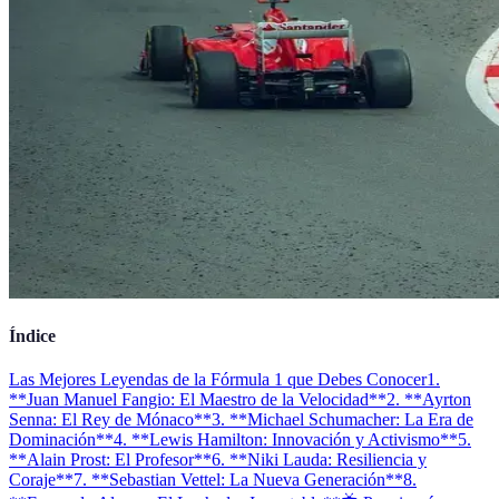
Índice
Las Mejores Leyendas de la Fórmula 1 que Debes Conocer
1.
**Juan Manuel Fangio: El Maestro de la Velocidad**
2. **Ayrton
Senna: El Rey de Mónaco**
3. **Michael Schumacher: La Era de
Dominación**
4. **Lewis Hamilton: Innovación y Activismo**
5.
**Alain Prost: El Profesor**
6. **Niki Lauda: Resiliencia y
Coraje**
7. **Sebastian Vettel: La Nueva Generación**
8.