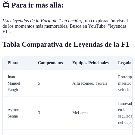
📺 Para ir más allá:
[Las leyendas de la Fórmula 1 en acción]
, una exploración visual
de los momentos más memorables. Busca en YouTube: "leyendas
F1".
Tabla Comparativa de Leyendas de la F1
Piloto
Campeonatos
Equipos Principales
Legado
Juan
Prototipo
Manuel
5
Alfa Romeo, Ferrari
maestro d
Fangio
velocidad
Innovado
Ayrton
en la
3
McLaren
Senna
seguridad
del depor