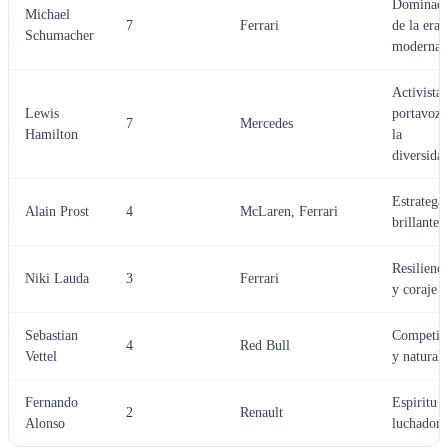
Dominad
Michael
7
Ferrari
de la era
Schumacher
moderna
Activista 
Lewis
portavoz 
7
Mercedes
Hamilton
la
diversida
Estratega
Alain Prost
4
McLaren, Ferrari
brillante
Resilienci
Niki Lauda
3
Ferrari
y coraje
Sebastian
Competit
4
Red Bull
Vettel
y natural
Fernando
Espiritu
2
Renault
Alonso
luchador