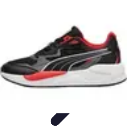
Leyendas F1
Historia y Legado
Leyendas de la F1
Historias de Pilotos
Estrategias
de Carrera
Pilotos Legendarios
Leyendas F1