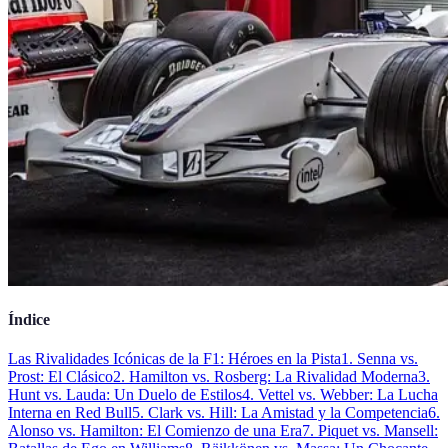
Índice
Las Rivalidades Icónicas de la F1: Héroes en la Pista
1. Senna vs.
Prost: El Clásico
2. Hamilton vs. Rosberg: La Rivalidad Moderna
3.
Hunt vs. Lauda: Un Duelo de Estilos
4. Vettel vs. Webber: La Lucha
Interna en Red Bull
5. Clark vs. Hill: La Amistad y la Competencia
6.
Alonso vs. Hamilton: El Comienzo de una Era
7. Piquet vs. Mansell: