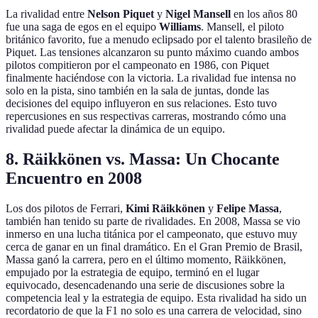
La rivalidad entre
Nelson Piquet
y
Nigel Mansell
en los años 80
fue una saga de egos en el equipo
Williams
. Mansell, el piloto
británico favorito, fue a menudo eclipsado por el talento brasileño de
Piquet. Las tensiones alcanzaron su punto máximo cuando ambos
pilotos compitieron por el campeonato en 1986, con Piquet
finalmente haciéndose con la victoria. La rivalidad fue intensa no
solo en la pista, sino también en la sala de juntas, donde las
decisiones del equipo influyeron en sus relaciones. Esto tuvo
repercusiones en sus respectivas carreras, mostrando cómo una
rivalidad puede afectar la dinámica de un equipo.
8. Räikkönen vs. Massa: Un Chocante
Encuentro en 2008
Los dos pilotos de Ferrari,
Kimi Räikkönen
y
Felipe Massa
,
también han tenido su parte de rivalidades. En 2008, Massa se vio
inmerso en una lucha titánica por el campeonato, que estuvo muy
cerca de ganar en un final dramático. En el Gran Premio de Brasil,
Massa ganó la carrera, pero en el último momento, Räikkönen,
empujado por la estrategia de equipo, terminó en el lugar
equivocado, desencadenando una serie de discusiones sobre la
competencia leal y la estrategia de equipo. Esta rivalidad ha sido un
recordatorio de que la F1 no solo es una carrera de velocidad, sino