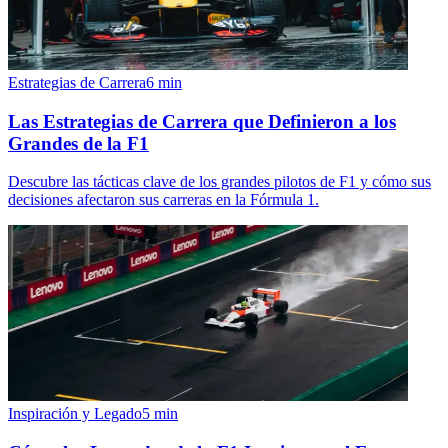
Estrategias de Carrera
6
min
Las Estrategias de Carrera que Definieron a los
Grandes de la F1
Descubre las tácticas clave de los grandes pilotos de F1 y cómo sus
decisiones afectaron sus carreras en la Fórmula 1.
Inspiración y Legado
5
min