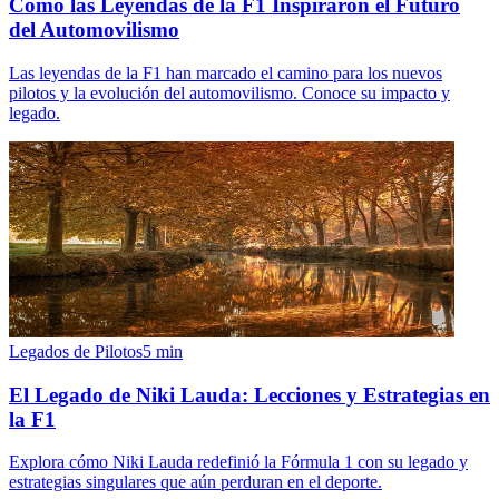
Cómo las Leyendas de la F1 Inspiraron el Futuro
del Automovilismo
Las leyendas de la F1 han marcado el camino para los nuevos
pilotos y la evolución del automovilismo. Conoce su impacto y
legado.
Legados de Pilotos
5
min
El Legado de Niki Lauda: Lecciones y Estrategias en
la F1
Explora cómo Niki Lauda redefinió la Fórmula 1 con su legado y
estrategias singulares que aún perduran en el deporte.