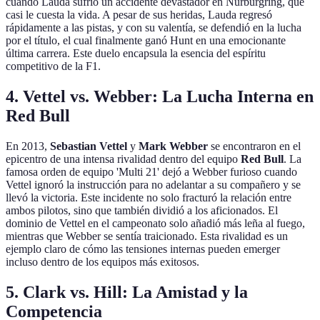
cuando Lauda sufrió un accidente devastador en Nürburgring, que
casi le cuesta la vida. A pesar de sus heridas, Lauda regresó
rápidamente a las pistas, y con su valentía, se defendió en la lucha
por el título, el cual finalmente ganó Hunt en una emocionante
última carrera. Este duelo encapsula la esencia del espíritu
competitivo de la F1.
4. Vettel vs. Webber: La Lucha Interna en
Red Bull
En 2013,
Sebastian Vettel
y
Mark Webber
se encontraron en el
epicentro de una intensa rivalidad dentro del equipo
Red Bull
. La
famosa orden de equipo 'Multi 21' dejó a Webber furioso cuando
Vettel ignoró la instrucción para no adelantar a su compañero y se
llevó la victoria. Este incidente no solo fracturó la relación entre
ambos pilotos, sino que también dividió a los aficionados. El
dominio de Vettel en el campeonato solo añadió más leña al fuego,
mientras que Webber se sentía traicionado. Esta rivalidad es un
ejemplo claro de cómo las tensiones internas pueden emerger
incluso dentro de los equipos más exitosos.
5. Clark vs. Hill: La Amistad y la
Competencia