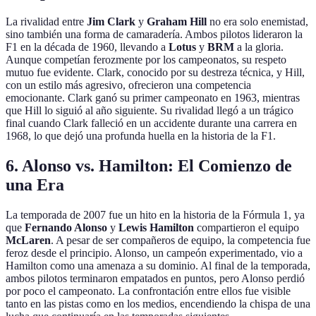
La rivalidad entre
Jim Clark
y
Graham Hill
no era solo enemistad,
sino también una forma de camaradería. Ambos pilotos lideraron la
F1 en la década de 1960, llevando a
Lotus
y
BRM
a la gloria.
Aunque competían ferozmente por los campeonatos, su respeto
mutuo fue evidente. Clark, conocido por su destreza técnica, y Hill,
con un estilo más agresivo, ofrecieron una competencia
emocionante. Clark ganó su primer campeonato en 1963, mientras
que Hill lo siguió al año siguiente. Su rivalidad llegó a un trágico
final cuando Clark falleció en un accidente durante una carrera en
1968, lo que dejó una profunda huella en la historia de la F1.
6. Alonso vs. Hamilton: El Comienzo de
una Era
La temporada de 2007 fue un hito en la historia de la Fórmula 1, ya
que
Fernando Alonso
y
Lewis Hamilton
compartieron el equipo
McLaren
. A pesar de ser compañeros de equipo, la competencia fue
feroz desde el principio. Alonso, un campeón experimentado, vio a
Hamilton como una amenaza a su dominio. Al final de la temporada,
ambos pilotos terminaron empatados en puntos, pero Alonso perdió
por poco el campeonato. La confrontación entre ellos fue visible
tanto en las pistas como en los medios, encendiendo la chispa de una