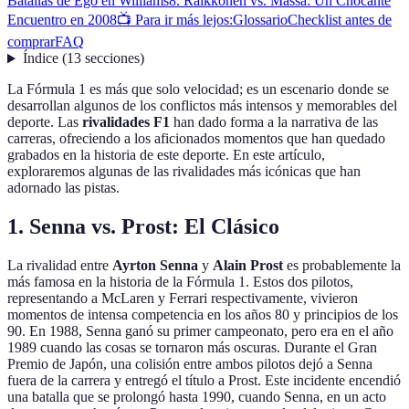
Batallas de Ego en Williams
8. Räikkönen vs. Massa: Un Chocante
Encuentro en 2008
📺 Para ir más lejos:
Glossario
Checklist antes de
comprar
FAQ
Índice
(
13
secciones
)
La Fórmula 1 es más que solo velocidad; es un escenario donde se
desarrollan algunos de los conflictos más intensos y memorables del
deporte. Las
rivalidades F1
han dado forma a la narrativa de las
carreras, ofreciendo a los aficionados momentos que han quedado
grabados en la historia de este deporte. En este artículo,
exploraremos algunas de las rivalidades más icónicas que han
adornado las pistas.
1. Senna vs. Prost: El Clásico
La rivalidad entre
Ayrton Senna
y
Alain Prost
es probablemente la
más famosa en la historia de la Fórmula 1. Estos dos pilotos,
representando a McLaren y Ferrari respectivamente, vivieron
momentos de intensa competencia en los años 80 y principios de los
90. En 1988, Senna ganó su primer campeonato, pero era en el año
1989 cuando las cosas se tornaron más oscuras. Durante el Gran
Premio de Japón, una colisión entre ambos pilotos dejó a Senna
fuera de la carrera y entregó el título a Prost. Este incidente encendió
una batalla que se prolongó hasta 1990, cuando Senna, en un acto