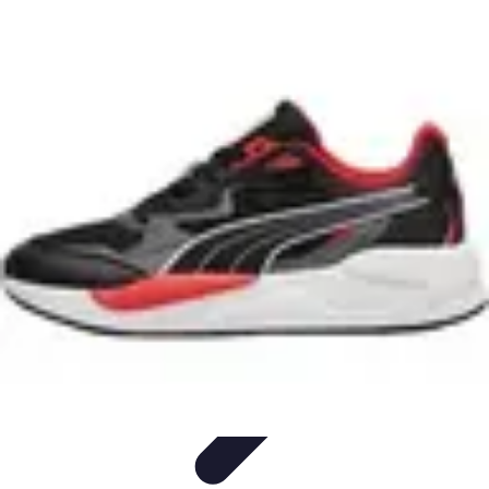
Leyendas F1
Historia y Legado
Leyendas de la F1
Historias de Pilotos
Estrategias
de Carrera
Pilotos Legendarios
Leyendas F1