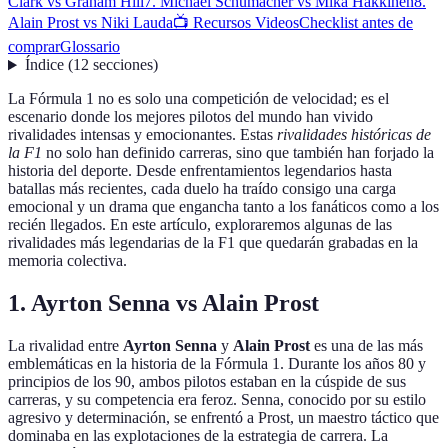
Clark vs Graham Hill
7. Michael Schumacher vs Mika Häkkinen
8.
Alain Prost vs Niki Lauda
📺 Recursos Videos
Checklist antes de
comprar
Glossario
Índice
(
12
secciones
)
La Fórmula 1 no es solo una competición de velocidad; es el
escenario donde los mejores pilotos del mundo han vivido
rivalidades intensas y emocionantes. Estas
rivalidades históricas de
la F1
no solo han definido carreras, sino que también han forjado la
historia del deporte. Desde enfrentamientos legendarios hasta
batallas más recientes, cada duelo ha traído consigo una carga
emocional y un drama que engancha tanto a los fanáticos como a los
recién llegados. En este artículo, exploraremos algunas de las
rivalidades más legendarias de la F1 que quedarán grabadas en la
memoria colectiva.
1. Ayrton Senna vs Alain Prost
La rivalidad entre
Ayrton Senna
y
Alain Prost
es una de las más
emblemáticas en la historia de la Fórmula 1. Durante los años 80 y
principios de los 90, ambos pilotos estaban en la cúspide de sus
carreras, y su competencia era feroz. Senna, conocido por su estilo
agresivo y determinación, se enfrentó a Prost, un maestro táctico que
dominaba en las explotaciones de la estrategia de carrera. La