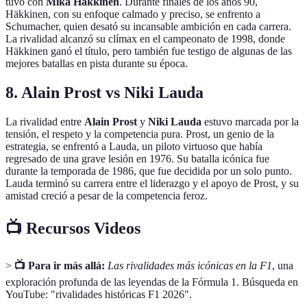
tuvo con
Mika Häkkinen
. Durante finales de los años 90,
Häkkinen, con su enfoque calmado y preciso, se enfrento a
Schumacher, quien desató su incansable ambición en cada carrera.
La rivalidad alcanzó su clímax en el campeonato de 1998, donde
Häkkinen ganó el título, pero también fue testigo de algunas de las
mejores batallas en pista durante su época.
8. Alain Prost vs Niki Lauda
La rivalidad entre
Alain Prost
y
Niki Lauda
estuvo marcada por la
tensión, el respeto y la competencia pura. Prost, un genio de la
estrategia, se enfrentó a Lauda, un piloto virtuoso que había
regresado de una grave lesión en 1976. Su batalla icónica fue
durante la temporada de 1986, que fue decidida por un solo punto.
Lauda terminó su carrera entre el liderazgo y el apoyo de Prost, y su
amistad creció a pesar de la competencia feroz.
📺 Recursos Videos
>
📺 Para ir más allá:
Las rivalidades más icónicas en la F1
, una
exploración profunda de las leyendas de la Fórmula 1. Búsqueda en
YouTube: "rivalidades históricas F1 2026".