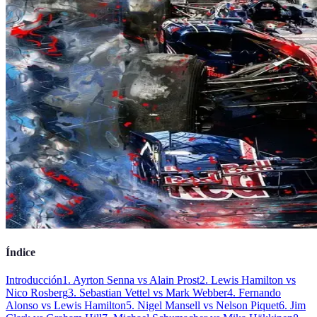
Índice
Introducción
1. Ayrton Senna vs Alain Prost
2. Lewis Hamilton vs
Nico Rosberg
3. Sebastian Vettel vs Mark Webber
4. Fernando
Alonso vs Lewis Hamilton
5. Nigel Mansell vs Nelson Piquet
6. Jim