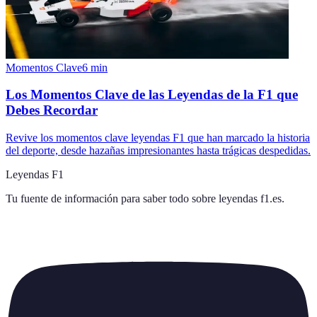
Momentos Clave
6
min
Los Momentos Clave de las Leyendas de la F1 que
Debes Recordar
Revive los momentos clave leyendas F1 que han marcado la historia
del deporte, desde hazañas impresionantes hasta trágicas despedidas.
Leyendas F1
Tu fuente de información para saber todo sobre
leyendas f1.es
.