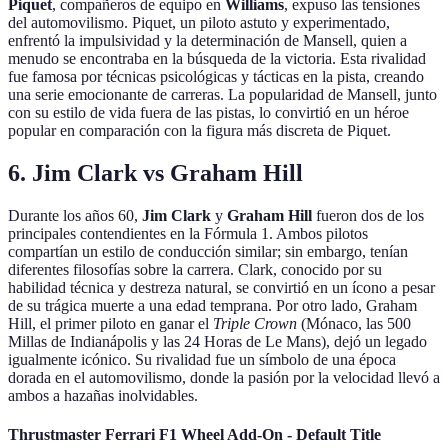
Piquet
, compañeros de equipo en
Williams
, expuso las tensiones
del automovilismo. Piquet, un piloto astuto y experimentado,
enfrentó la impulsividad y la determinación de Mansell, quien a
menudo se encontraba en la búsqueda de la victoria. Esta rivalidad
fue famosa por técnicas psicológicas y tácticas en la pista, creando
una serie emocionante de carreras. La popularidad de Mansell, junto
con su estilo de vida fuera de las pistas, lo convirtió en un héroe
popular en comparación con la figura más discreta de Piquet.
6. Jim Clark vs Graham Hill
Durante los años 60,
Jim Clark
y
Graham Hill
fueron dos de los
principales contendientes en la Fórmula 1. Ambos pilotos
compartían un estilo de conducción similar; sin embargo, tenían
diferentes filosofías sobre la carrera. Clark, conocido por su
habilidad técnica y destreza natural, se convirtió en un ícono a pesar
de su trágica muerte a una edad temprana. Por otro lado, Graham
Hill, el primer piloto en ganar el
Triple Crown
(Mónaco, las 500
Millas de Indianápolis y las 24 Horas de Le Mans), dejó un legado
igualmente icónico. Su rivalidad fue un símbolo de una época
dorada en el automovilismo, donde la pasión por la velocidad llevó a
ambos a hazañas inolvidables.
Thrustmaster Ferrari F1 Wheel Add-On - Default Title