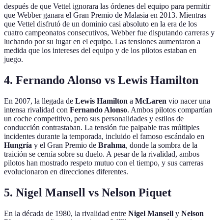
después de que Vettel ignorara las órdenes del equipo para permitir
que Webber ganara el Gran Premio de Malasia en 2013. Mientras
que Vettel disfrutó de un dominio casi absoluto en la era de los
cuatro campeonatos consecutivos, Webber fue disputando carreras y
luchando por su lugar en el equipo. Las tensiones aumentaron a
medida que los intereses del equipo y de los pilotos estaban en
juego.
4. Fernando Alonso vs Lewis Hamilton
En 2007, la llegada de
Lewis Hamilton
a
McLaren
vio nacer una
intensa rivalidad con
Fernando Alonso
. Ambos pilotos compartían
un coche competitivo, pero sus personalidades y estilos de
conducción contrastaban. La tensión fue palpable tras múltiples
incidentes durante la temporada, incluido el famoso escándalo en
Hungría
y el Gran Premio de
Brahma
, donde la sombra de la
traición se cernía sobre su duelo. A pesar de la rivalidad, ambos
pilotos han mostrado respeto mutuo con el tiempo, y sus carreras
evolucionaron en direcciones diferentes.
5. Nigel Mansell vs Nelson Piquet
En la década de 1980, la rivalidad entre
Nigel Mansell
y
Nelson