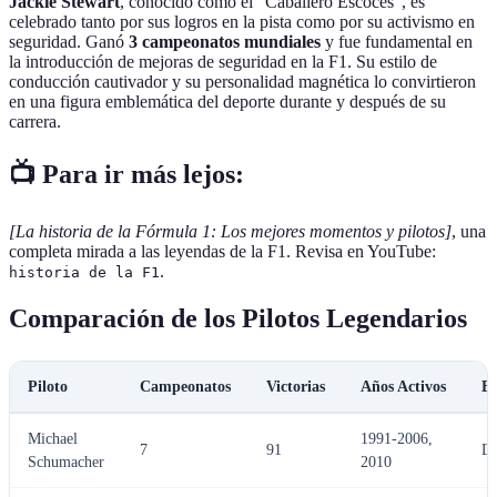
Jackie Stewart
, conocido como el "Caballero Escocés", es
celebrado tanto por sus logros en la pista como por su activismo en
seguridad. Ganó
3 campeonatos mundiales
y fue fundamental en
la introducción de mejoras de seguridad en la F1. Su estilo de
conducción cautivador y su personalidad magnética lo convirtieron
en una figura emblemática del deporte durante y después de su
carrera.
📺 Para ir más lejos:
[La historia de la Fórmula 1: Los mejores momentos y pilotos]
, una
completa mirada a las leyendas de la F1. Revisa en YouTube:
.
historia de la F1
Comparación de los Pilotos Legendarios
Piloto
Campeonatos
Victorias
Años Activos
Es
Michael
1991-2006,
7
91
Do
Schumacher
2010