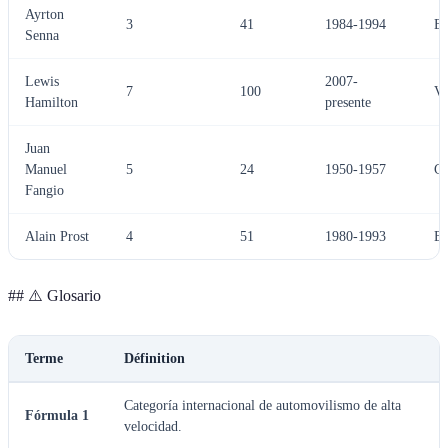
Ayrton
3
41
1984-1994
Em
Senna
Lewis
2007-
7
100
Ve
Hamilton
presente
Juan
Manuel
5
24
1950-1957
Co
Fangio
Alain Prost
4
51
1980-1993
Es
## ⚠️ Glosario
Terme
Définition
Categoría internacional de automovilismo de alta
Fórmula 1
velocidad.