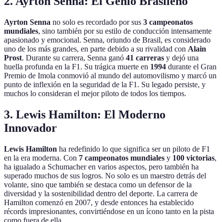
2. Ayrton Senna: El Genio Brasileño
Ayrton Senna
no solo es recordado por sus
3 campeonatos
mundiales
, sino también por su estilo de conducción intensamente
apasionado y emocional. Senna, oriundo de Brasil, es considerado
uno de los más grandes, en parte debido a su rivalidad con
Alain
Prost
. Durante su carrera, Senna ganó
41 carreras
y dejó una
huella profunda en la F1. Su trágica muerte en
1994
durante el Gran
Premio de Imola conmovió al mundo del automovilismo y marcó un
punto de inflexión en la seguridad de la F1. Su legado persiste, y
muchos lo consideran el mejor piloto de todos los tiempos.
3. Lewis Hamilton: El Moderno
Innovador
Lewis Hamilton
ha redefinido lo que significa ser un piloto de F1
en la era moderna. Con
7 campeonatos mundiales
y
100 victorias
,
ha igualado a Schumacher en varios aspectos, pero también ha
superado muchos de sus logros. No solo es un maestro detrás del
volante, sino que también se destaca como un defensor de la
diversidad y la sostenibilidad dentro del deporte. La carrera de
Hamilton comenzó en 2007, y desde entonces ha establecido
récords impresionantes, convirtiéndose en un ícono tanto en la pista
como fuera de ella.