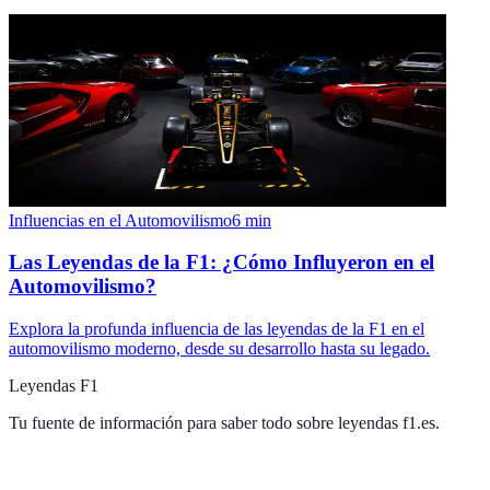
Influencias en el Automovilismo
6
min
Las Leyendas de la F1: ¿Cómo Influyeron en el
Automovilismo?
Explora la profunda influencia de las leyendas de la F1 en el
automovilismo moderno, desde su desarrollo hasta su legado.
Leyendas F1
Tu fuente de información para saber todo sobre
leyendas f1.es
.