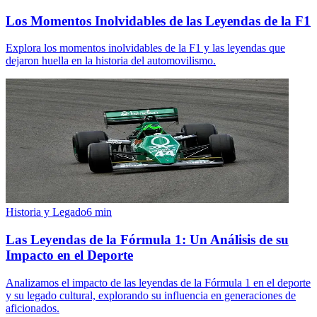
Los Momentos Inolvidables de las Leyendas de la F1
Explora los momentos inolvidables de la F1 y las leyendas que
dejaron huella en la historia del automovilismo.
Historia y Legado
6
min
Las Leyendas de la Fórmula 1: Un Análisis de su
Impacto en el Deporte
Analizamos el impacto de las leyendas de la Fórmula 1 en el deporte
y su legado cultural, explorando su influencia en generaciones de
aficionados.