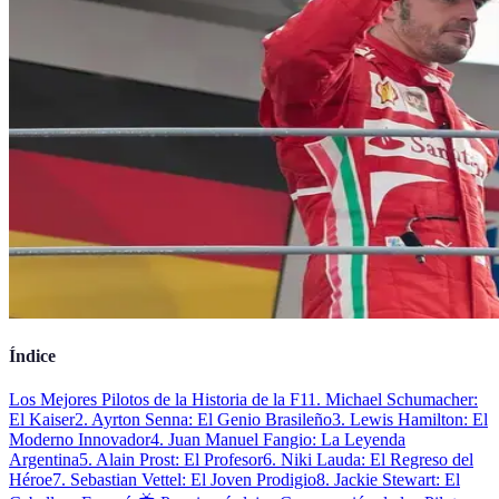
Índice
Los Mejores Pilotos de la Historia de la F1
1. Michael Schumacher:
El Kaiser
2. Ayrton Senna: El Genio Brasileño
3. Lewis Hamilton: El
Moderno Innovador
4. Juan Manuel Fangio: La Leyenda
Argentina
5. Alain Prost: El Profesor
6. Niki Lauda: El Regreso del
Héroe
7. Sebastian Vettel: El Joven Prodigio
8. Jackie Stewart: El