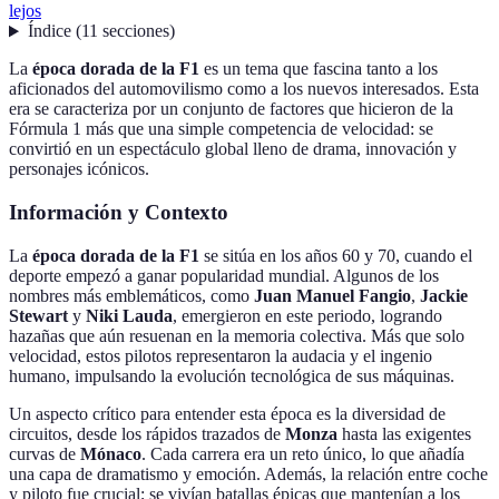
lejos
Índice
(
11
secciones
)
La
época dorada de la F1
es un tema que fascina tanto a los
aficionados del automovilismo como a los nuevos interesados. Esta
era se caracteriza por un conjunto de factores que hicieron de la
Fórmula 1 más que una simple competencia de velocidad: se
convirtió en un espectáculo global lleno de drama, innovación y
personajes icónicos.
Información y Contexto
La
época dorada de la F1
se sitúa en los años 60 y 70, cuando el
deporte empezó a ganar popularidad mundial. Algunos de los
nombres más emblemáticos, como
Juan Manuel Fangio
,
Jackie
Stewart
y
Niki Lauda
, emergieron en este periodo, logrando
hazañas que aún resuenan en la memoria colectiva. Más que solo
velocidad, estos pilotos representaron la audacia y el ingenio
humano, impulsando la evolución tecnológica de sus máquinas.
Un aspecto crítico para entender esta época es la diversidad de
circuitos, desde los rápidos trazados de
Monza
hasta las exigentes
curvas de
Mónaco
. Cada carrera era un reto único, lo que añadía
una capa de dramatismo y emoción. Además, la relación entre coche
y piloto fue crucial; se vivían batallas épicas que mantenían a los