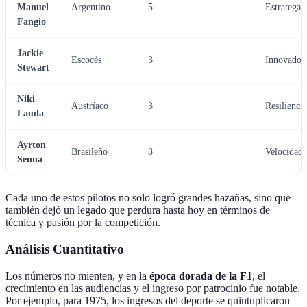
Manuel
Argentino
5
Estratega e
Fangio
Jackie
Escocés
3
Innovador 
Stewart
Niki
Austríaco
3
Resiliencia
Lauda
Ayrton
Brasileño
3
Velocidad 
Senna
Cada uno de estos pilotos no solo logró grandes hazañas, sino que
también dejó un legado que perdura hasta hoy en términos de
técnica y pasión por la competición.
Análisis Cuantitativo
Los números no mienten, y en la
época dorada de la F1
, el
crecimiento en las audiencias y el ingreso por patrocinio fue notable.
Por ejemplo, para 1975, los ingresos del deporte se quintuplicaron