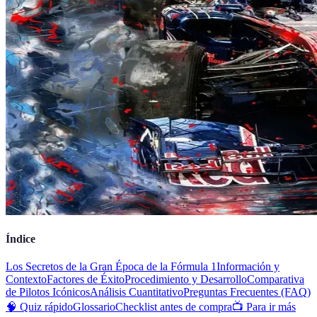
Índice
Los Secretos de la Gran Época de la Fórmula 1
Información y
Contexto
Factores de Éxito
Procedimiento y Desarrollo
Comparativa
de Pilotos Icónicos
Análisis Cuantitativo
Preguntas Frecuentes (FAQ)
🧠 Quiz rápido
Glossario
Checklist antes de compra
📺 Para ir más