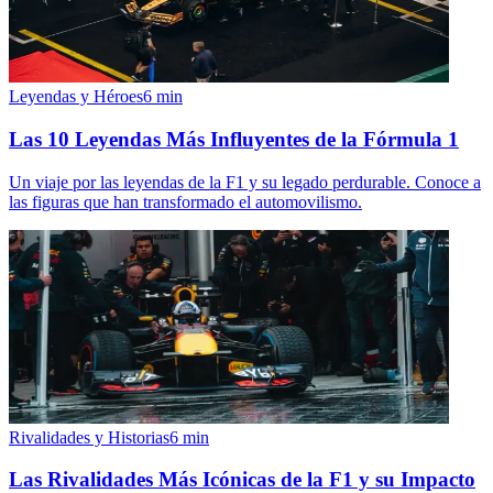
Leyendas y Héroes
6
min
Las 10 Leyendas Más Influyentes de la Fórmula 1
Un viaje por las leyendas de la F1 y su legado perdurable. Conoce a
las figuras que han transformado el automovilismo.
Rivalidades y Historias
6
min
Las Rivalidades Más Icónicas de la F1 y su Impacto