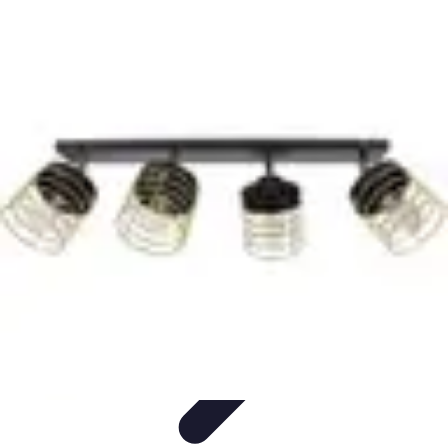
Leyendas F1
Historia y Legado
Leyendas de la F1
Historias de Pilotos
Estrategias
de Carrera
Pilotos Legendarios
Leyendas F1