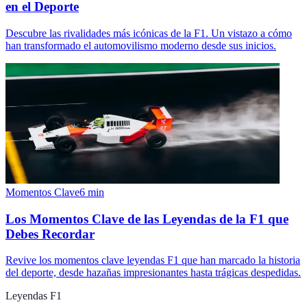
en el Deporte
Descubre las rivalidades más icónicas de la F1. Un vistazo a cómo
han transformado el automovilismo moderno desde sus inicios.
Momentos Clave
6
min
Los Momentos Clave de las Leyendas de la F1 que
Debes Recordar
Revive los momentos clave leyendas F1 que han marcado la historia
del deporte, desde hazañas impresionantes hasta trágicas despedidas.
Leyendas F1