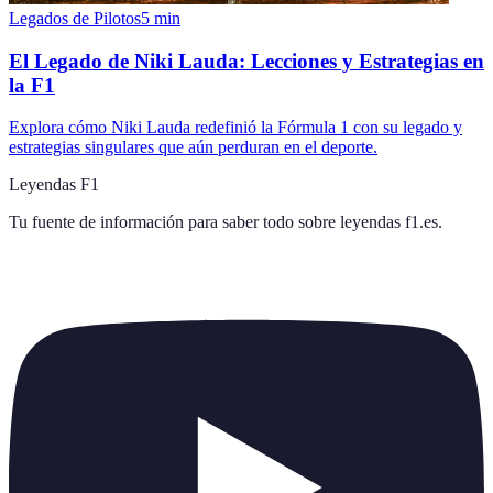
Legados de Pilotos
5
min
El Legado de Niki Lauda: Lecciones y Estrategias en
la F1
Explora cómo Niki Lauda redefinió la Fórmula 1 con su legado y
estrategias singulares que aún perduran en el deporte.
Leyendas F1
Tu fuente de información para saber todo sobre
leyendas f1.es
.