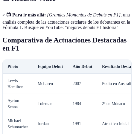
>
📺 Para ir más allá:
[Grandes Momentos de Debuts en F1]
, una
análisis completa de las actuaciones estelares de los debutantes en la
Fórmula 1. Busque en YouTube: "mejores debuts F1 historia".
Comparativa de Actuaciones Destacadas
en F1
Piloto
Equipo Debut
Año Debut
Resultado Destac
Lewis
McLaren
2007
Podio en Australia
Hamilton
Ayrton
Toleman
1984
2º en Mónaco
Senna
Michael
Jordan
1991
Atractivo inicial
Schumacher