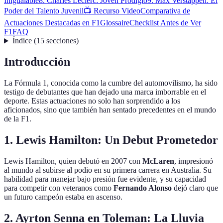
Inigualable
8. Charles Leclerc: Joven Prodigio
9. Max Verstappen: El
Poder del Talento Juvenil
📺 Recurso Video
Comparativa de
Actuaciones Destacadas en F1
Glossaire
Checklist Antes de Ver
F1
FAQ
Índice
(
15
secciones
)
Introducción
La Fórmula 1, conocida como la cumbre del automovilismo, ha sido
testigo de debutantes que han dejado una marca imborrable en el
deporte. Estas actuaciones no solo han sorprendido a los
aficionados, sino que también han sentado precedentes en el mundo
de la F1.
1. Lewis Hamilton: Un Debut Prometedor
Lewis Hamilton, quien debutó en 2007 con
McLaren
, impresionó
al mundo al subirse al podio en su primera carrera en Australia. Su
habilidad para manejar bajo presión fue evidente, y su capacidad
para competir con veteranos como
Fernando Alonso
dejó claro que
un futuro campeón estaba en ascenso.
2. Ayrton Senna en Toleman: La Lluvia