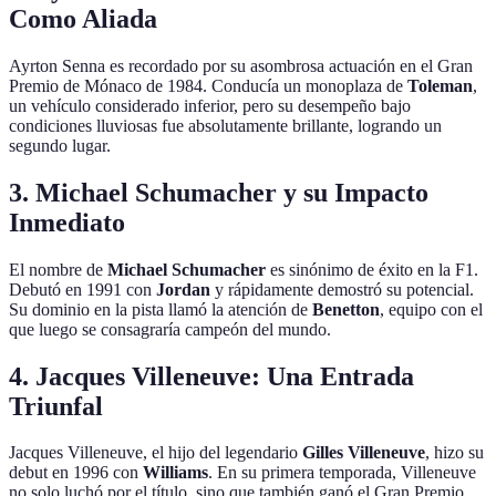
Como Aliada
Ayrton Senna es recordado por su asombrosa actuación en el Gran
Premio de Mónaco de 1984. Conducía un monoplaza de
Toleman
,
un vehículo considerado inferior, pero su desempeño bajo
condiciones lluviosas fue absolutamente brillante, logrando un
segundo lugar.
3. Michael Schumacher y su Impacto
Inmediato
El nombre de
Michael Schumacher
es sinónimo de éxito en la F1.
Debutó en 1991 con
Jordan
y rápidamente demostró su potencial.
Su dominio en la pista llamó la atención de
Benetton
, equipo con el
que luego se consagraría campeón del mundo.
4. Jacques Villeneuve: Una Entrada
Triunfal
Jacques Villeneuve, el hijo del legendario
Gilles Villeneuve
, hizo su
debut en 1996 con
Williams
. En su primera temporada, Villeneuve
no solo luchó por el título, sino que también ganó el Gran Premio