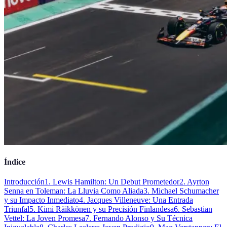
Índice
Introducción
1. Lewis Hamilton: Un Debut Prometedor
2. Ayrton
Senna en Toleman: La Lluvia Como Aliada
3. Michael Schumacher
y su Impacto Inmediato
4. Jacques Villeneuve: Una Entrada
Triunfal
5. Kimi Räikkönen y su Precisión Finlandesa
6. Sebastian
Vettel: La Joven Promesa
7. Fernando Alonso y Su Técnica