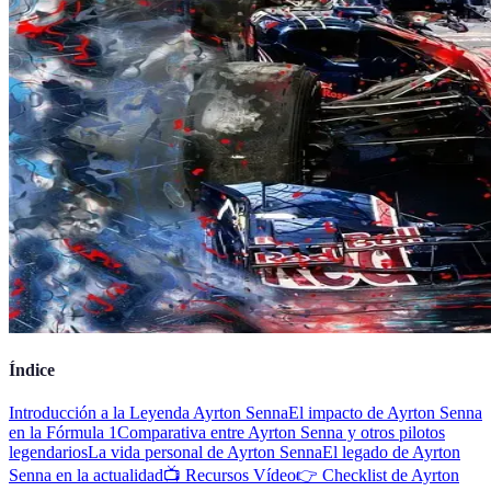
Índice
Introducción a la Leyenda Ayrton Senna
El impacto de Ayrton Senna
en la Fórmula 1
Comparativa entre Ayrton Senna y otros pilotos
legendarios
La vida personal de Ayrton Senna
El legado de Ayrton
Senna en la actualidad
📺 Recursos Vídeo
👉 Checklist de Ayrton