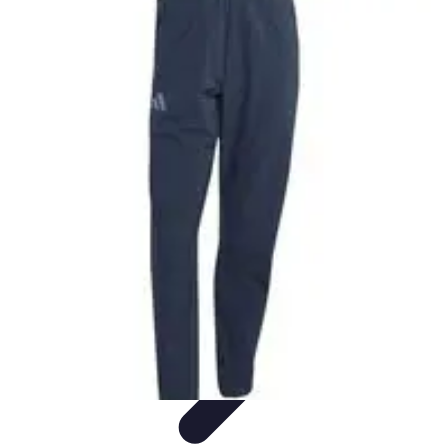
Leyendas F1
Historia y Legado
Leyendas de la F1
Historias de Pilotos
Estrategias
de Carrera
Pilotos Legendarios
Leyendas F1