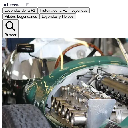
📂
Leyendas F1
Leyendas de la F1
Historia de la F1
Leyendas
Pilotos Legendarios
Leyendas y Héroes
Buscar