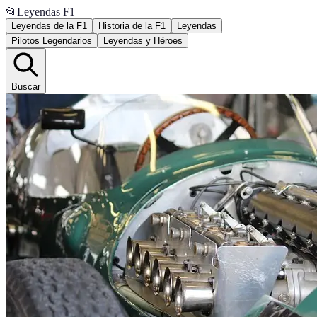
📂
Leyendas F1
Leyendas de la F1
Historia de la F1
Leyendas
Pilotos Legendarios
Leyendas y Héroes
Buscar