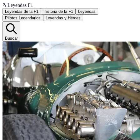
📂
Leyendas F1
Leyendas de la F1
Historia de la F1
Leyendas
Pilotos Legendarios
Leyendas y Héroes
Buscar