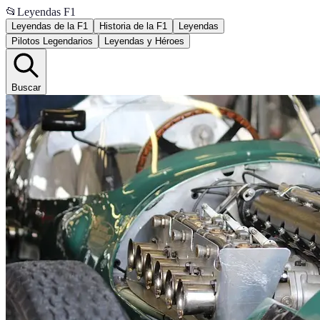
📂
Leyendas F1
Leyendas de la F1
Historia de la F1
Leyendas
Pilotos Legendarios
Leyendas y Héroes
Buscar