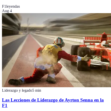
F1
leyendas
Aug 4
Liderazgo y legado
5
min
Las Lecciones de Liderazgo de Ayrton Senna en la
F1