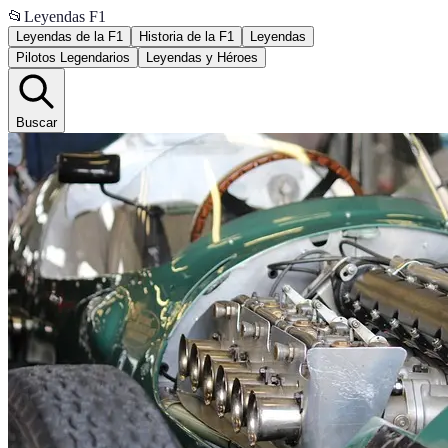
📂
Leyendas F1
Leyendas de la F1
Historia de la F1
Leyendas
Pilotos Legendarios
Leyendas y Héroes
Buscar