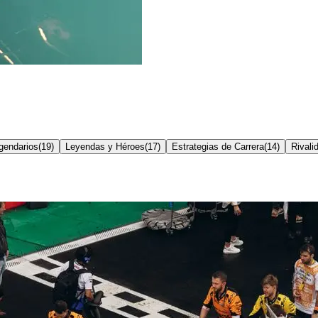
gendarios
(
19
)
Leyendas y Héroes
(
17
)
Estrategias de Carrera
(
14
)
Rivali