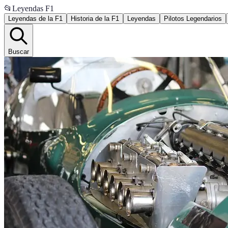
📂
Leyendas F1
Leyendas de la F1
Historia de la F1
Leyendas
Pilotos Legendarios
Buscar